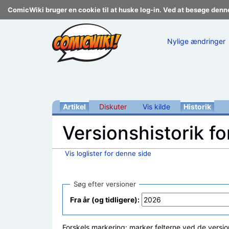
ComicWiki bruger en cookie til at huske log-in. Ved at besøge denn
Nylige ændringer
Artikel
Diskuter
Vis kilde
Historik
Versionshistorik fo
Vis loglister for denne side
Skift til:
navigering
,
søgning
Søg efter versioner
Fra år (og tidligere):
Forskels markering: marker felterne ved de versio