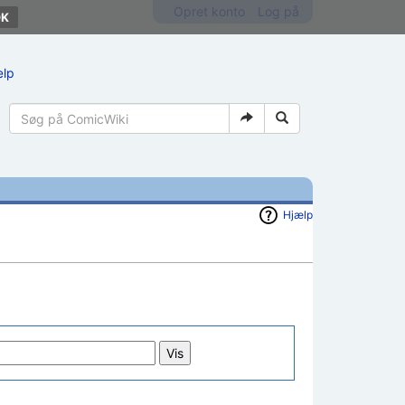
Opret konto
Log på
ælp
Hjælp