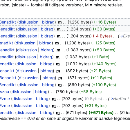
ion, (sidste) = forskel til tidligere versioner, M = mindre rettelse.
Benadikt
(
diskussion
|
bidrag
)
‎
m
. .
(1.250 bytes)
(+16 Bytes)
Benadikt
(
diskussion
|
bidrag
)
‎
m
. .
(1.234 bytes)
(+30 Bytes)
Benadikt
(
diskussion
|
bidrag
)
‎
m
. .
(1.204 bytes)
(-4 Bytes)
‎
. .
(
→
Eks
enadikt
(
diskussion
|
bidrag
)
‎
m
. .
(1.208 bytes)
(+125 Bytes)
enadikt
(
diskussion
|
bidrag
)
‎
m
. .
(1.083 bytes)
(+50 Bytes)
enadikt
(
diskussion
|
bidrag
)
‎
m
. .
(1.033 bytes)
(+1 Byte)
enadikt
(
diskussion
|
bidrag
)
‎
m
. .
(1.032 bytes)
(+140 Bytes)
enadikt
(
diskussion
|
bidrag
)
‎
m
. .
(892 bytes)
(+21 Bytes)
Benadikt
(
diskussion
|
bidrag
)
‎
m
. .
(871 bytes)
(+11 Bytes)
Benadikt
(
diskussion
|
bidrag
)
‎
m
. .
(860 bytes)
(+100 Bytes)
rszou
(
diskussion
|
bidrag
)
‎
. .
(760 bytes)
(+58 Bytes)
Ezme
(
diskussion
|
bidrag
)
‎
m
. .
(702 bytes)
(0 Bytes)
‎
. .
(
→
Hæfter i 
Ezme
(
diskussion
|
bidrag
)
‎
m
. .
(702 bytes)
(+31 Bytes)
enadikt
(
diskussion
|
bidrag
)
‎
m
. .
(671 bytes)
(+671 Bytes)
‎
. .
(Side
skrivelse == 676 er en serie af originale værker af danske tegneseri