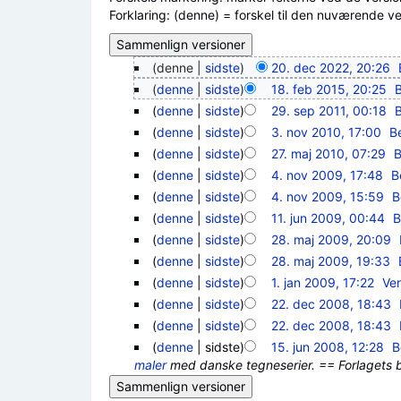
Forklaring: (denne) = forskel til den nuværende vers
(denne |
sidste
)
20. dec 2022, 20:26
‎
(
denne
|
sidste
)
18. feb 2015, 20:25
‎
(
denne
|
sidste
)
29. sep 2011, 00:18
‎
(
denne
|
sidste
)
3. nov 2010, 17:00
‎
B
(
denne
|
sidste
)
27. maj 2010, 07:29
‎
B
(
denne
|
sidste
)
4. nov 2009, 17:48
‎
B
(
denne
|
sidste
)
4. nov 2009, 15:59
‎
B
(
denne
|
sidste
)
11. jun 2009, 00:44
‎
B
(
denne
|
sidste
)
28. maj 2009, 20:09
‎
(
denne
|
sidste
)
28. maj 2009, 19:33
‎
(
denne
|
sidste
)
1. jan 2009, 17:22
‎
Ve
(
denne
|
sidste
)
22. dec 2008, 18:43
‎
(
denne
|
sidste
)
22. dec 2008, 18:43
‎
(
denne
| sidste)
15. jun 2008, 12:28
‎
B
maler
med danske tegneserier. == Forlagets be