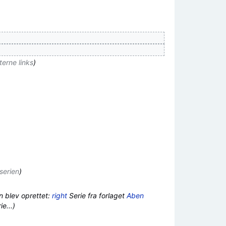
terne links
)
serien
)
n blev oprettet:
right
Serie fra forlaget
Aben
e...)