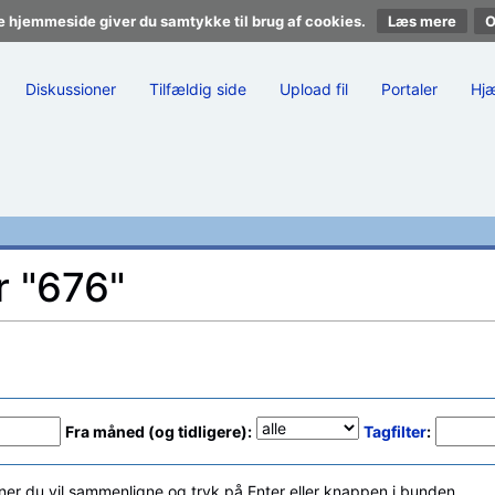
e hjemmeside giver du samtykke til brug af cookies.
Læs mere
Diskussioner
Tilfældig side
Upload fil
Portaler
Hj
r "676"
Fra måned (og tidligere):
Tagfilter
:
ner du vil sammenligne og tryk på Enter eller knappen i bunden.