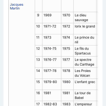
A8,
Jacques
Martin
2004
9
1969
1970
Le dieu
C3,
sauvage
1975
10
1971-72
1972
Iorix le grand
C4,
1975
11
1973
1974
Le prince du
C7,
nil
1977
12
1974-75
1975
Le fils du
C8,
Spartacus
1978
13
1976-77
1977
Le spectre
C9,
du Carthage
1979
14
1977-78
1978
Les Proies
C10,
du Volcan
1983
15
1979-80
1980
L'enfant grec
C11,
1983
16
1981
1981
La tour de
F, 20
Babel
17
1982-83
1983
L'empereur
A17,