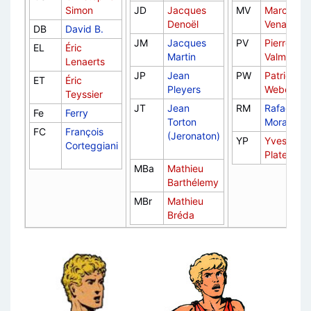
Simon
JD
Jacques
MV
Marco
Denoël
Venanzi
DB
David B.
JM
Jacques
PV
Pierre
EL
Éric
Martin
Valmour
Lenaerts
JP
Jean
PW
Patrick
ET
Éric
Pleyers
Weber
Teyssier
JT
Jean
RM
Rafaël
Fe
Ferry
Torton
Moralès
FC
François
(Jeronaton)
YP
Yves
Corteggiani
Plateau
MBa
Mathieu
Barthélemy
MBr
Mathieu
Bréda