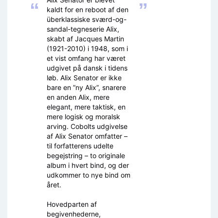
“
”
kaldt for en reboot af den
überklassiske sværd-og-
sandal-tegneserie Alix,
skabt af Jacques Martin
(1921-2010) i 1948, som i
et vist omfang har været
udgivet på dansk i tidens
løb. Alix Senator er ikke
bare en ”ny Alix”, snarere
en anden Alix, mere
elegant, mere taktisk, en
mere logisk og moralsk
arving. Cobolts udgivelse
af Alix Senator omfatter –
til forfatterens udelte
begejstring – to originale
album i hvert bind, og der
udkommer to nye bind om
året.
Hovedparten af
begivenhederne,