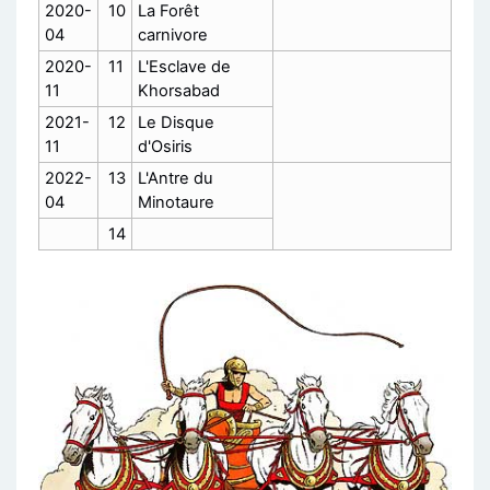
2020-
10
La Forêt
04
carnivore
2020-
11
L'Esclave de
11
Khorsabad
2021-
12
Le Disque
11
d'Osiris
2022-
13
L'Antre du
04
Minotaure
14