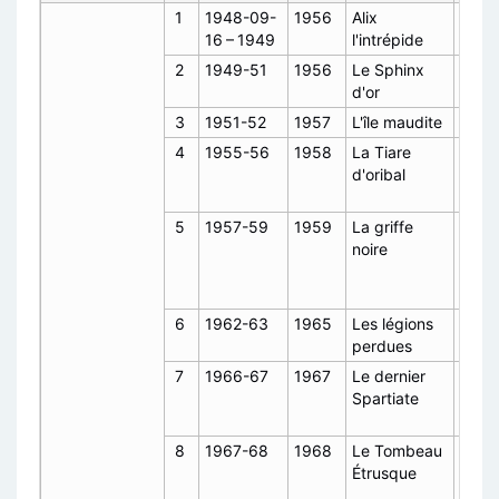
1
1948-09-
1956
Alix
F, 20
16 – 1949
l'intrépide
2
1949-51
1956
Le Sphinx
A2,
d'or
2004
3
1951-52
1957
L'île maudite
F, 20
4
1955-56
1958
La Tiare
C5,
d'oribal
1976
1977
5
1957-59
1959
La griffe
C6,
noire
1976
A5,
2004
6
1962-63
1965
Les légions
F, 20
perdues
7
1966-67
1967
Le dernier
C1,
Spartiate
1974
1977
8
1967-68
1968
Le Tombeau
C2,
Étrusque
1974,
;
1977