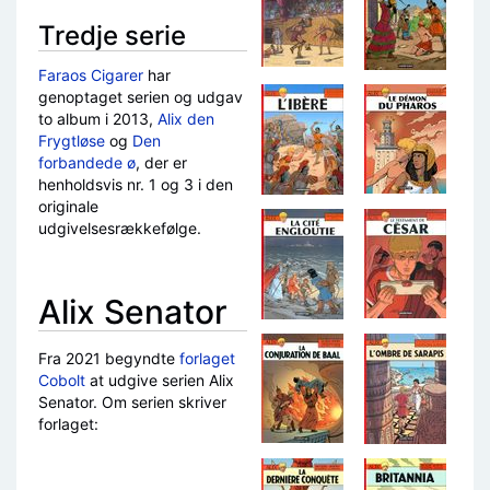
Tredje serie
Faraos Cigarer
har
genoptaget serien og udgav
to album i 2013,
Alix den
Frygtløse
og
Den
forbandede ø
, der er
henholdsvis nr. 1 og 3 i den
originale
udgivelsesrækkefølge.
Alix Senator
Fra 2021 begyndte
forlaget
Cobolt
at udgive serien Alix
Senator. Om serien skriver
forlaget: