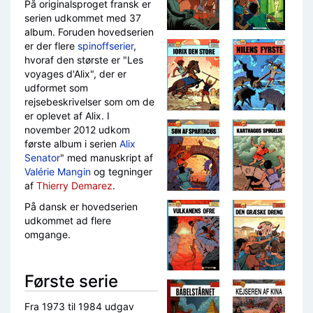
På originalsproget fransk er
serien udkommet med 37
album. Foruden hovedserien
er der flere
spinoffserier
,
hvoraf den største er "Les
voyages d'Alix", der er
udformet som
rejsebeskrivelser som om de
er oplevet af Alix. I
november 2012 udkom
første album i serien
Alix
Senator
" med manuskript af
Valérie Mangin
og tegninger
af
Thierry Demarez
.
På dansk er hovedserien
udkommet ad flere
omgange.
Første serie
Fra 1973 til 1984 udgav