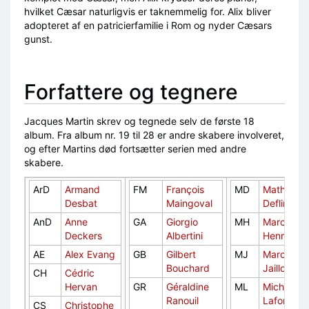
hvilket Cæsar naturligvis er taknemmelig for. Alix bliver
adopteret af en patricierfamilie i Rom og nyder Cæsars
gunst.
Forfattere og tegnere
Jacques Martin skrev og tegnede selv de første 18
album. Fra album nr. 19 til 28 er andre skabere involveret,
og efter Martins død fortsætter serien med andre
skabere.
ArD
Armand
FM
François
MD
Mathieu
Desbat
Maingoval
Defline
AnD
Anne
GA
Giorgio
MH
Marc
Deckers
Albertini
Henniquia
AE
Alex Evang
GB
Gilbert
MJ
Marc
Bouchard
Jailloux
CH
Cédric
Hervan
GR
Géraldine
ML
Michel
Ranouil
Lafon
CS
Christophe