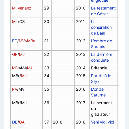
engloutie
M. Venanzi
29
2010
Le testament
de César
ML
/CS
30
2011
La
conjuration
de Baal
FC
/
MV
MBa
31
2012
L'ombre de
&
Sarapis
GR
/
MJ
32
2013
La dernière
conquête
33
2014
Britannia
F, 20
MBr
MJ/
MJ
&
MBr/
MJ
34
2015
Par-delà le
Styx
PV
/MV
35
2016
L'or de
Saturne
MBr/MJ
36
2017
Le serment
F, 20
du
gladiateur
DB
/
GA
37
2018
2018
Veni vidi vici