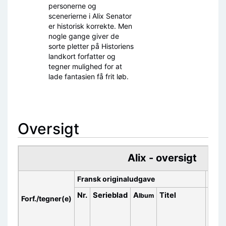
personerne og
scenerierne i Alix Senator
er historisk korrekte. Men
nogle gange giver de
sorte pletter på Historiens
landkort forfatter og
tegner mulighed for at
lade fantasien få frit løb.
Oversigt
Alix - oversigt
Fransk originaludgave
Dans
Nr.
Serieblad
A
Titel
Forla
lbum
Forf./tegner(e)
nr. o
år