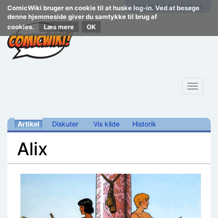
Opret konto
Log på
ComicWiki bruger en cookie til at huske log-in. Ved at besøge
denne hjemmeside giver du samtykke til brug af
cookies.
Læs mere
Toggle
navigat
Artikel
Diskuter
Vis kilde
Historik
Alix
Skift til:
navigering
,
søgning