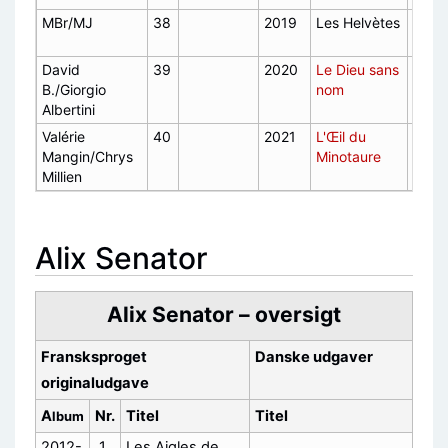
MBr/MJ
38
2019
Les Helvètes
F,
2020
David
39
2020
Le Dieu sans
B./Giorgio
nom
Albertini
Valérie
40
2021
L'Œil du
Mangin/Chrys
Minotaure
Millien
Alix Senator
Alix Senator – oversigt
Fransksproget
Danske udgaver
originaludgave
A
Nr.
Titel
Titel
lbum
2012-
1
Les Aigles de