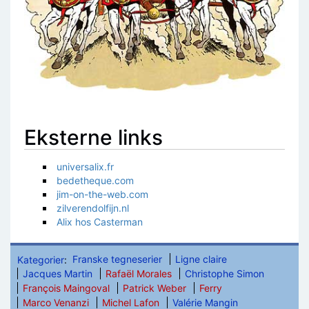
Eksterne links
universalix.fr
bedetheque.com
jim-on-the-web.com
zilverendolfijn.nl
Alix hos Casterman
Kategorier
:
Franske tegneserier
Ligne claire
Jacques Martin
Rafaël Morales
Christophe Simon
François Maingoval
Patrick Weber
Ferry
Marco Venanzi
Michel Lafon
Valérie Mangin