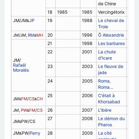
de Chine
2004
18
1985
1985
Vercingétorix
F, 20
JM/JM
JP
19
1988
Le cheval de
&
Troie
20
1996
Ô Alexandrie
JM/JM,
RM
MH
&
21
1998
Les barbares
22
2001
La chute
d'Icare
JM/
Rafaël
23
2003
Le fleuve de
Moralès
jade
24
2005
Roma,
Roma...
25
2006
C'était à
JM
FM
/
CS
CH
&
&
Khorsabad
26
2007
L'ibère
JM,
PW
FM
/
CS
&
27
2008
Le démon du
JM
PW/CS
&
Pharos
JM
PW/
Ferry
28
2009
La cité
&