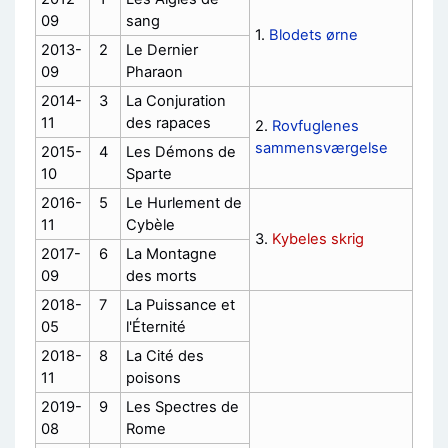
09
sang
1.
Blodets ørne
2013-
2
Le Dernier
09
Pharaon
2014-
3
La Conjuration
11
des rapaces
2.
Rovfuglenes
sammensværgelse
2015-
4
Les Démons de
10
Sparte
2016-
5
Le Hurlement de
11
Cybèle
3.
Kybeles skrig
2017-
6
La Montagne
09
des morts
2018-
7
La Puissance et
05
l'Éternité
2018-
8
La Cité des
11
poisons
2019-
9
Les Spectres de
08
Rome