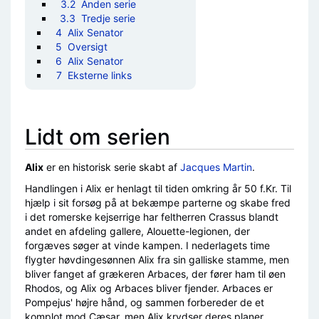
3.2
Anden serie
3.3
Tredje serie
4
Alix Senator
5
Oversigt
6
Alix Senator
7
Eksterne links
Lidt om serien
Alix
er en historisk serie skabt af
Jacques Martin
.
Handlingen i Alix er henlagt til tiden omkring år 50 f.Kr. Til
hjælp i sit forsøg på at bekæmpe parterne og skabe fred
i det romerske kejserrige har feltherren Crassus blandt
andet en afdeling gallere, Alouette-legionen, der
forgæves søger at vinde kampen. I nederlagets time
flygter høvdingesønnen Alix fra sin galliske stamme, men
bliver fanget af grækeren Arbaces, der fører ham til øen
Rhodos, og Alix og Arbaces bliver fjender. Arbaces er
Pompejus' højre hånd, og sammen forbereder de et
komplot mod Cæsar, men Alix krydser deres planer,