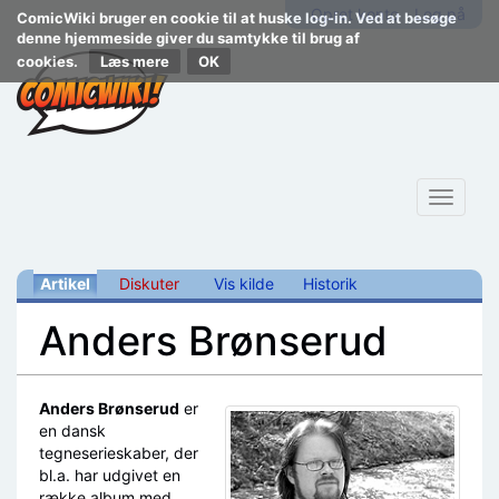
Opret konto
Log på
ComicWiki bruger en cookie til at huske log-in. Ved at besøge
denne hjemmeside giver du samtykke til brug af
cookies.
Læs mere
Toggle
navigat
Artikel
Diskuter
Vis kilde
Historik
Anders Brønserud
Skift til:
navigering
,
søgning
Anders Brønserud
er
en dansk
tegneserieskaber, der
bl.a. har udgivet en
række album med