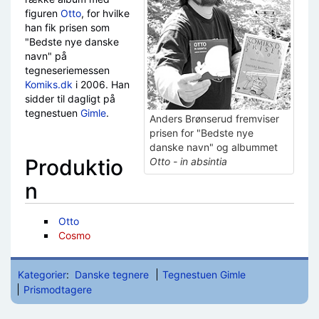
figuren
Otto
, for hvilke
han fik prisen som
"Bedste nye danske
navn" på
tegneseriemessen
Komiks.dk
i 2006. Han
sidder til dagligt på
tegnestuen
Gimle
.
Anders Brønserud fremviser
prisen for "Bedste nye
danske navn" og albummet
Produktio
Otto - in absintia
n
Otto
Cosmo
Kategorier
:
Danske tegnere
Tegnestuen Gimle
Prismodtagere