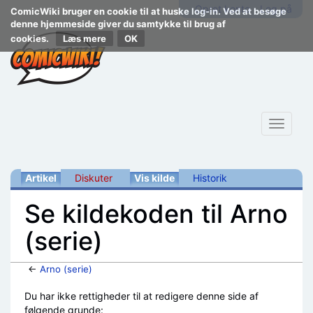
Opret konto
Log på
ComicWiki bruger en cookie til at huske log-in. Ved at besøge
denne hjemmeside giver du samtykke til brug af
cookies.
Læs mere
Toggle
navigat
Artikel
Diskuter
Vis kilde
Historik
Se kildekoden til Arno
(serie)
←
Arno (serie)
Skift til:
navigering
,
søgning
Du har ikke rettigheder til at redigere denne side af
følgende grunde: