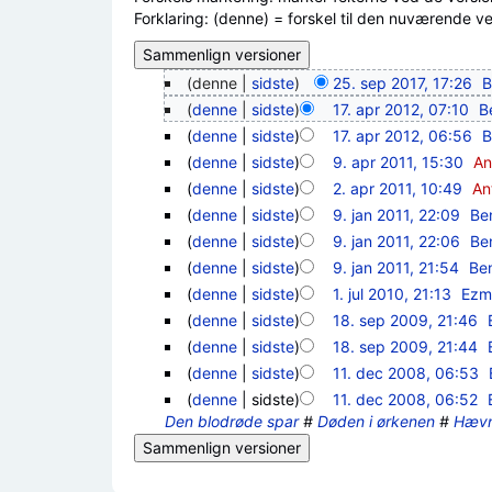
Forklaring: (denne) = forskel til den nuværende vers
(denne |
sidste
)
25. sep 2017, 17:26
‎
B
(
denne
|
sidste
)
17. apr 2012, 07:10
‎
B
(
denne
|
sidste
)
17. apr 2012, 06:56
‎
B
(
denne
|
sidste
)
9. apr 2011, 15:30
‎
An
(
denne
|
sidste
)
2. apr 2011, 10:49
‎
An
(
denne
|
sidste
)
9. jan 2011, 22:09
‎
Be
(
denne
|
sidste
)
9. jan 2011, 22:06
‎
Be
(
denne
|
sidste
)
9. jan 2011, 21:54
‎
Be
(
denne
|
sidste
)
1. jul 2010, 21:13
‎
Ezm
(
denne
|
sidste
)
18. sep 2009, 21:46
‎
(
denne
|
sidste
)
18. sep 2009, 21:44
‎
(
denne
|
sidste
)
11. dec 2008, 06:53
‎
(
denne
| sidste)
11. dec 2008, 06:52
‎
Den blodrøde spar
#
Døden i ørkenen
#
Hævn