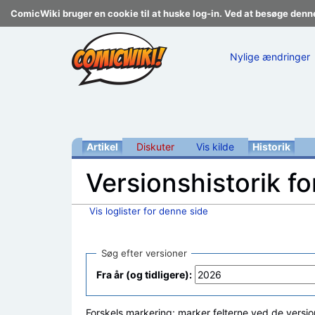
ComicWiki bruger en cookie til at huske log-in. Ved at besøge denn
Nylige ændringer
Artikel
Diskuter
Vis kilde
Historik
Versionshistorik fo
Vis loglister for denne side
Skift til:
navigering
,
søgning
Søg efter versioner
Fra år (og tidligere):
Forskels markering: marker felterne ved de versio