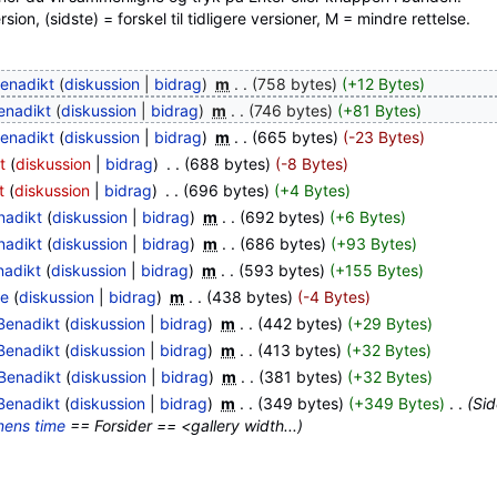
ion, (sidste) = forskel til tidligere versioner, M = mindre rettelse.
enadikt
(
diskussion
|
bidrag
)
‎
m
. .
(758 bytes)
(+12 Bytes)
enadikt
(
diskussion
|
bidrag
)
‎
m
. .
(746 bytes)
(+81 Bytes)
enadikt
(
diskussion
|
bidrag
)
‎
m
. .
(665 bytes)
(-23 Bytes)
t
(
diskussion
|
bidrag
)
‎
. .
(688 bytes)
(-8 Bytes)
t
(
diskussion
|
bidrag
)
‎
. .
(696 bytes)
(+4 Bytes)
nadikt
(
diskussion
|
bidrag
)
‎
m
. .
(692 bytes)
(+6 Bytes)
nadikt
(
diskussion
|
bidrag
)
‎
m
. .
(686 bytes)
(+93 Bytes)
nadikt
(
diskussion
|
bidrag
)
‎
m
. .
(593 bytes)
(+155 Bytes)
e
(
diskussion
|
bidrag
)
‎
m
. .
(438 bytes)
(-4 Bytes)
Benadikt
(
diskussion
|
bidrag
)
‎
m
. .
(442 bytes)
(+29 Bytes)
Benadikt
(
diskussion
|
bidrag
)
‎
m
. .
(413 bytes)
(+32 Bytes)
Benadikt
(
diskussion
|
bidrag
)
‎
m
. .
(381 bytes)
(+32 Bytes)
Benadikt
(
diskussion
|
bidrag
)
‎
m
. .
(349 bytes)
(+349 Bytes)
‎
. .
(Sid
ens time
== Forsider == <gallery width...)