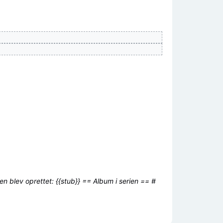
en blev oprettet: {{stub}} == Album i serien == #