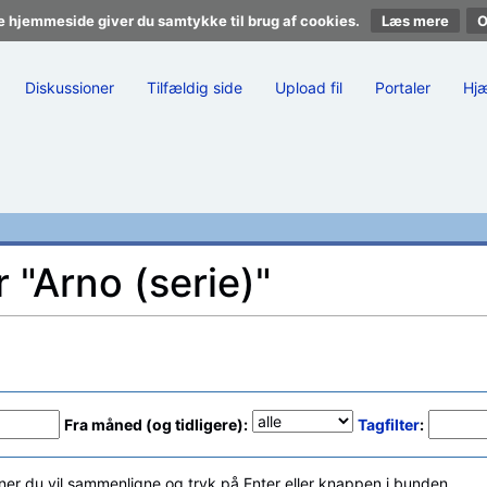
e hjemmeside giver du samtykke til brug af cookies.
Læs mere
Diskussioner
Tilfældig side
Upload fil
Portaler
Hj
r "Arno (serie)"
Fra måned (og tidligere):
Tagfilter
:
ner du vil sammenligne og tryk på Enter eller knappen i bunden.