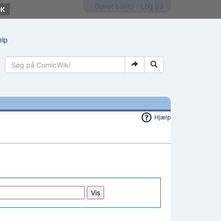
Opret konto
Log på
ælp
Hjælp