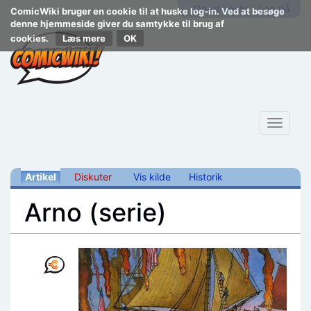
Opret konto
Log på
ComicWiki bruger en cookie til at huske log-in. Ved at besøge
denne hjemmeside giver du samtykke til brug af
cookies.
Læs mere
Toggle
navigat
Artikel
Diskuter
Vis kilde
Historik
Arno (serie)
Skift til:
navigering
,
søgning