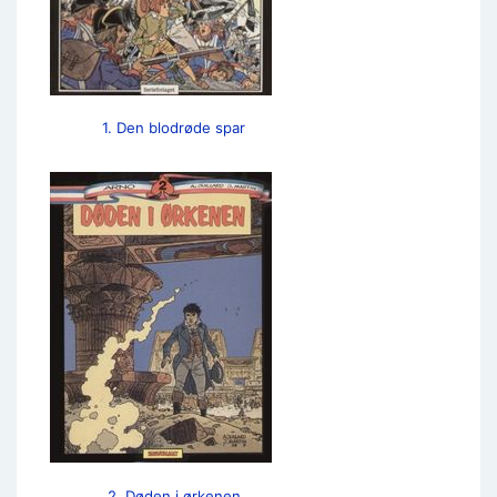
1. Den blodrøde spar
2. Døden i ørkenen