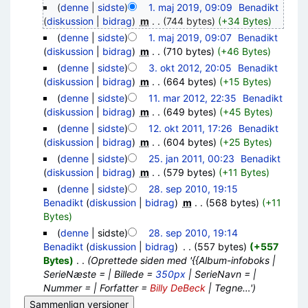
(
denne
|
sidste
)
1. maj 2019, 09:09
‎
Benadikt
(
diskussion
|
bidrag
)
‎
m
. .
(744 bytes)
(+34 Bytes)
(
denne
|
sidste
)
1. maj 2019, 09:07
‎
Benadikt
(
diskussion
|
bidrag
)
‎
m
. .
(710 bytes)
(+46 Bytes)
(
denne
|
sidste
)
3. okt 2012, 20:05
‎
Benadikt
(
diskussion
|
bidrag
)
‎
m
. .
(664 bytes)
(+15 Bytes)
(
denne
|
sidste
)
11. mar 2012, 22:35
‎
Benadikt
(
diskussion
|
bidrag
)
‎
m
. .
(649 bytes)
(+45 Bytes)
(
denne
|
sidste
)
12. okt 2011, 17:26
‎
Benadikt
(
diskussion
|
bidrag
)
‎
m
. .
(604 bytes)
(+25 Bytes)
(
denne
|
sidste
)
25. jan 2011, 00:23
‎
Benadikt
(
diskussion
|
bidrag
)
‎
m
. .
(579 bytes)
(+11 Bytes)
(
denne
|
sidste
)
28. sep 2010, 19:15
Benadikt
(
diskussion
|
bidrag
)
‎
m
. .
(568 bytes)
(+11
Bytes)
(
denne
| sidste)
28. sep 2010, 19:14
Benadikt
(
diskussion
|
bidrag
)
‎
. .
(557 bytes)
(+557
Bytes)
‎
. .
(Oprettede siden med '{{Album-infoboks |
SerieNæste = | Billede =
350px
| SerieNavn = |
Nummer = | Forfatter =
Billy DeBeck
| Tegne…')