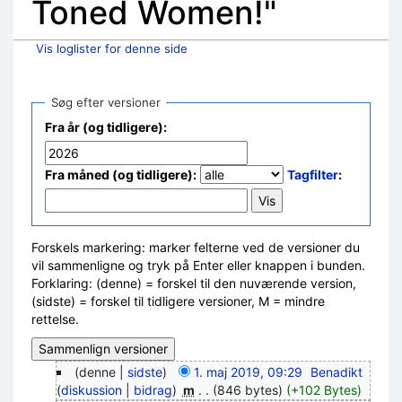
Toned Women!"
Vis loglister for denne side
Skift til:
navigering
,
søgning
Søg efter versioner
Fra år (og tidligere):
Fra måned (og tidligere):
Tagfilter
:
Forskels markering: marker felterne ved de versioner du
vil sammenligne og tryk på Enter eller knappen i bunden.
Forklaring: (denne) = forskel til den nuværende version,
(sidste) = forskel til tidligere versioner, M = mindre
rettelse.
(denne |
sidste
)
1. maj 2019, 09:29
‎
Benadikt
(
diskussion
|
bidrag
)
‎
m
. .
(846 bytes)
(+102 Bytes)