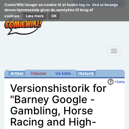
Opret konto
Log på
ComicWiki bruger en cookie til at huske log-in. Ved at besøge
denne hjemmeside giver du samtykke til brug af
cookies.
Læs mere
Toggle
navigat
Artikel
Diskuter
Vis kilde
Historik
Hjælp
Versionshistorik for
"Barney Google -
Gambling, Horse
Racing and High-