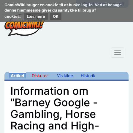
Opret konto
Log på
ComicWiki bruger en cookie til at huske log-in. Ved at besøge
denne hjemmeside giver du samtykke til brug af
cookies.
Læs mere
Toggle
navigat
Artikel
Diskuter
Vis kilde
Historik
Information om
"Barney Google -
Gambling, Horse
Racing and High-