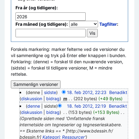
Fra år (og tidligere):
Fra måned (og tidligere):
Tagfilter
:
Forskels markering: marker felterne ved de versioner du
vil sammenligne og tryk på Enter eller knappen i bunden.
Forklaring: (denne) = forskel til den nuværende version,
(sidste) = forskel til tidligere versioner, M = mindre
rettelse.
(denne |
sidste
)
18. feb 2012, 22:23
‎
Benadikt
(
diskussion
|
bidrag
)
‎
m
. .
(202 bytes)
(+49 Bytes)
(
denne
| sidste)
18. feb 2012, 22:19
‎
Benadikt
(
diskussion
|
bidrag
)
‎
. .
(153 bytes)
(+153 Bytes)
‎
. .
(Oprettede siden med 'Omfattende fransk
internetside om tegneserier og tegneserieskabere.
== Eksterne links == * [http://www.bdessin.fr/
bdessin.fr]
Kategori: Ressourcer
')