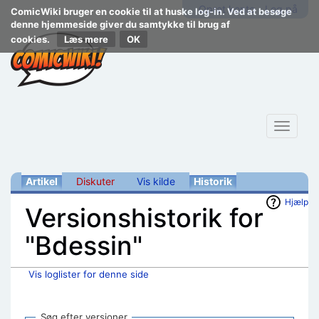
Opret konto
Log på
ComicWiki bruger en cookie til at huske log-in. Ved at besøge
denne hjemmeside giver du samtykke til brug af
cookies.
Læs mere
Toggle
navigat
Artikel
Diskuter
Vis kilde
Historik
Hjælp
Versionshistorik for
"Bdessin"
Vis loglister for denne side
Skift til:
navigering
,
søgning
Søg efter versioner