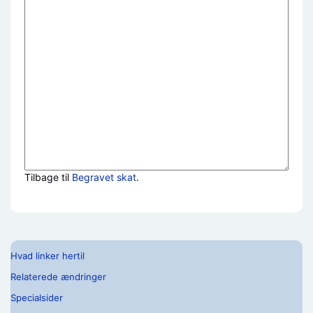
Tilbage til
Begravet skat
.
Hvad linker hertil
Relaterede ændringer
Specialsider