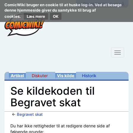
Opret konto
Log på
ComicWiki bruger en cookie til at huske log-in. Ved at besøge
denne hjemmeside giver du samtykke til brug af
cookies.
Læs mere
Toggle
navigat
Artikel
Diskuter
Vis kilde
Historik
Se kildekoden til
Begravet skat
←
Begravet skat
Skift til:
navigering
,
søgning
Du har ikke rettigheder til at redigere denne side af
følgende grunde: