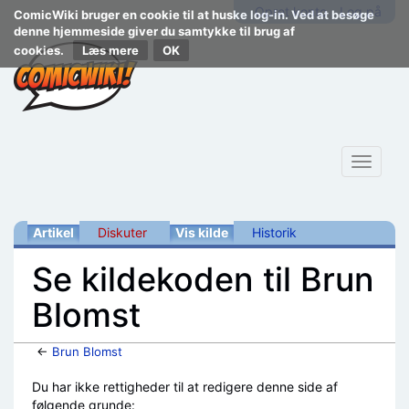
Opret konto
Log på
ComicWiki bruger en cookie til at huske log-in. Ved at besøge
denne hjemmeside giver du samtykke til brug af
cookies.
Læs mere
Toggle
navigat
Artikel
Diskuter
Vis kilde
Historik
Se kildekoden til Brun
Blomst
←
Brun Blomst
Skift til:
navigering
,
søgning
Du har ikke rettigheder til at redigere denne side af
følgende grunde: