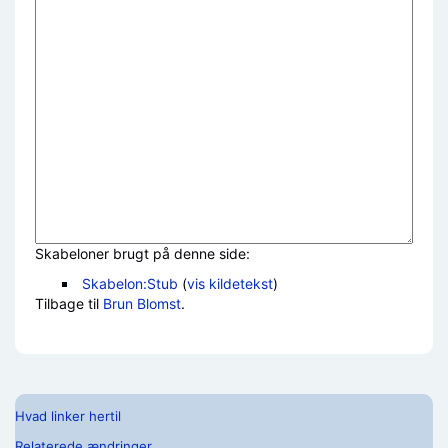
Skabeloner brugt på denne side:
Skabelon:Stub
(
vis kildetekst
)
Tilbage til
Brun Blomst
.
Hvad linker hertil
Relaterede ændringer