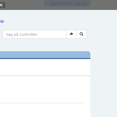
Opret konto
Log på
ælp