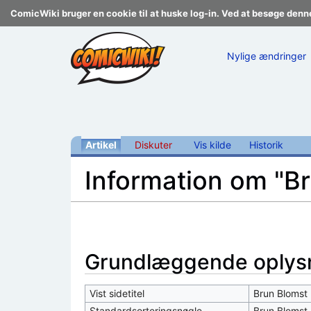
ComicWiki bruger en cookie til at huske log-in. Ved at besøge denn
Nylige ændringer
Artikel
Diskuter
Vis kilde
Historik
Information om "B
Skift til:
navigering
,
søgning
Grundlæggende oplys
Vist sidetitel
Brun Blomst
Standardsorteringsnøgle
Brun Blomst