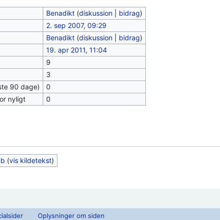
Benadikt
(
diskussion
|
bidrag
)
2. sep 2007, 09:29
Benadikt
(
diskussion
|
bidrag
)
19. apr 2011, 11:04
9
3
este 90 dage)
0
or nyligt
0
ub
(
vis kildetekst
)
ialsider
Oplysninger om siden