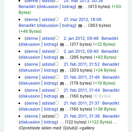
(
denne
|
sidste
)
25. mar 2013, 00:26
Benadikt
(
diskussion
|
bidrag
)
‎
m
. .
(413 bytes)
(+50
Bytes)
(
denne
|
sidste
)
27. mar 2012, 18:06
Benadikt
(
diskussion
|
bidrag
)
‎
m
. .
(363 bytes)
(+46 Bytes)
(
denne
|
sidste
)
2. jan 2012, 09:48
‎
Benadikt
(
diskussion
|
bidrag
)
‎
m
. .
(317 bytes)
(+22 Bytes)
(
denne
|
sidste
)
2. jan 2012, 09:40
‎
Benadikt
(
diskussion
|
bidrag
)
‎
m
. .
(295 bytes)
(+92 Bytes)
(
denne
|
sidste
)
21. feb 2011, 21:52
‎
Benadikt
(
diskussion
|
bidrag
)
‎
m
. .
(203 bytes)
(+24 Bytes)
(
denne
|
sidste
)
21. feb 2011, 21:46
‎
Benadikt
(
diskussion
|
bidrag
)
‎
m
. .
(179 bytes)
(+19 Bytes)
(
denne
|
sidste
)
21. feb 2011, 21:44
‎
Benadikt
(
diskussion
|
bidrag
)
‎
m
. .
(160 bytes)
(0 Bytes)
(
denne
|
sidste
)
21. feb 2011, 21:37
‎
Benadikt
(
diskussion
|
bidrag
)
‎
m
. .
(160 bytes)
(+38 Bytes)
(
denne
| sidste)
21. feb 2011, 21:36
‎
Benadikt
(
diskussion
|
bidrag
)
‎
. .
(122 bytes)
(+122 Bytes)
‎
. .
(Oprettede siden med '{{stub}} <gallery