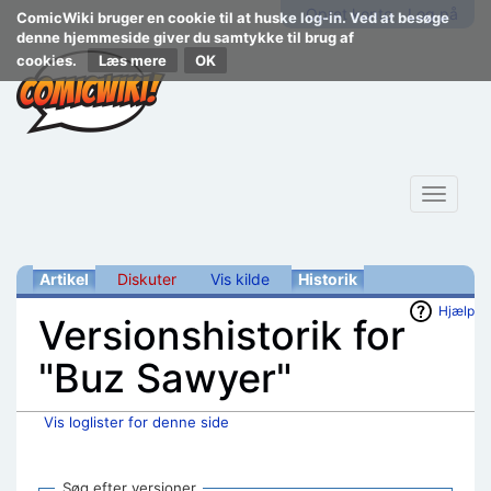
Opret konto
Log på
ComicWiki bruger en cookie til at huske log-in. Ved at besøge
denne hjemmeside giver du samtykke til brug af
cookies.
Læs mere
Toggle
navigat
Artikel
Diskuter
Vis kilde
Historik
Hjælp
Versionshistorik for
"Buz Sawyer"
Vis loglister for denne side
Skift til:
navigering
,
søgning
Søg efter versioner