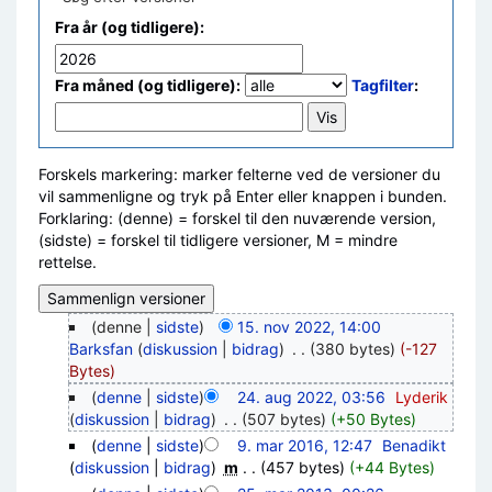
Fra år (og tidligere):
Fra måned (og tidligere):
Tagfilter
:
Forskels markering: marker felterne ved de versioner du
vil sammenligne og tryk på Enter eller knappen i bunden.
Forklaring: (denne) = forskel til den nuværende version,
(sidste) = forskel til tidligere versioner, M = mindre
rettelse.
(denne |
sidste
)
15. nov 2022, 14:00
Barksfan
(
diskussion
|
bidrag
)
‎
. .
(380 bytes)
(-127
Bytes)
(
denne
|
sidste
)
24. aug 2022, 03:56
‎
Lyderik
(
diskussion
|
bidrag
)
‎
. .
(507 bytes)
(+50 Bytes)
(
denne
|
sidste
)
9. mar 2016, 12:47
‎
Benadikt
(
diskussion
|
bidrag
)
‎
m
. .
(457 bytes)
(+44 Bytes)