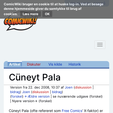
Opret konto
Log på
ComicWiki bruger en cookie til at huske log-in. Ved at besøge
denne hjemmeside giver du samtykke til brug af
cookies.
Læs mere
Toggle
navigat
Artikel
Diskuter
Vis kilde
Historik
Cüneyt Pala
Version fra 22. dec 2008, 10:37 af
Joen
(
diskussion
|
bidrag
)
Joen
(
diskussion
|
bidrag
)
(
forskel
)
←Ældre version
| se nuværende udgave (forskel)
| Nyere version→ (forskel)
Skift til:
navigering
,
søgning
Cüneyt Pala (ofte refereret som
Free Comics
' X-faktor) er