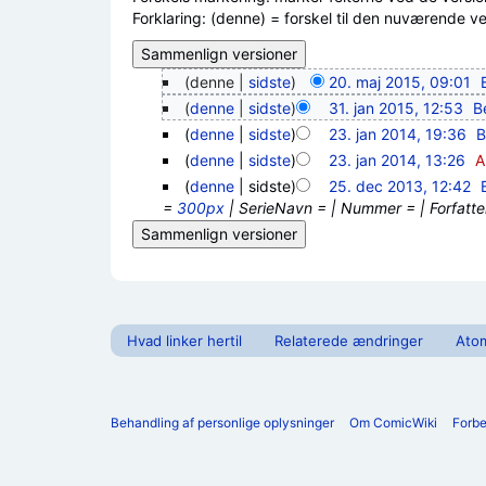
Forklaring: (denne) = forskel til den nuværende vers
(denne |
sidste
)
20. maj 2015, 09:01
‎
(
denne
|
sidste
)
31. jan 2015, 12:53
‎
B
(
denne
|
sidste
)
23. jan 2014, 19:36
‎
B
(
denne
|
sidste
)
23. jan 2014, 13:26
‎
A
(
denne
| sidste)
25. dec 2013, 12:42
‎
=
300px
| SerieNavn = | Nummer = | Forfatt
Hvad linker hertil
Relaterede ændringer
Ato
Behandling af personlige oplysninger
Om ComicWiki
Forb