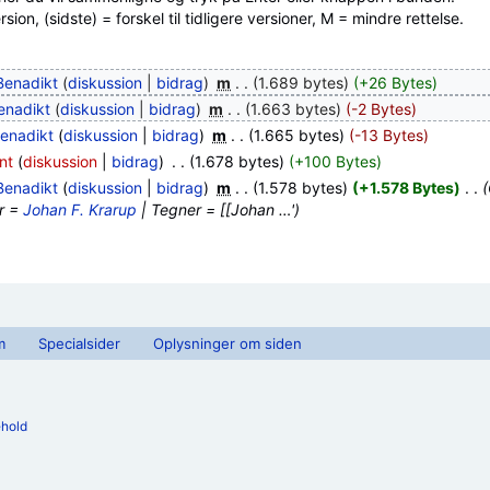
ion, (sidste) = forskel til tidligere versioner, M = mindre rettelse.
Benadikt
(
diskussion
|
bidrag
)
‎
m
. .
(1.689 bytes)
(+26 Bytes)
enadikt
(
diskussion
|
bidrag
)
‎
m
. .
(1.663 bytes)
(-2 Bytes)
enadikt
(
diskussion
|
bidrag
)
‎
m
. .
(1.665 bytes)
(-13 Bytes)
nt
(
diskussion
|
bidrag
)
‎
. .
(1.678 bytes)
(+100 Bytes)
Benadikt
(
diskussion
|
bidrag
)
‎
m
. .
(1.578 bytes)
(+1.578 Bytes)
‎
. .
(
er =
Johan F. Krarup
| Tegner = [[Johan …')
m
Specialsider
Oplysninger om siden
ehold