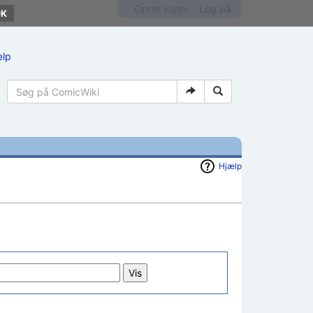
Opret konto
Log på
ælp
Hjælp