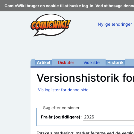
ComicWiki bruger en cookie til at huske log-in. Ved at besøge denn
Nylige ændringer
Artikel
Diskuter
Vis kilde
Historik
Versionshistorik fo
Vis loglister for denne side
Skift til:
navigering
,
søgning
Søg efter versioner
Fra år (og tidligere):
Forskels markering: marker felterne ved de versio