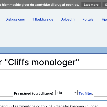
e hjemmeside giver du samtykke til brug af cookies.
Læs mere
Diskussioner
Tilfældig side
Upload fil
Portaler
Hj
r "Cliffs monologer"
Fra måned (og tidligere):
Tagfilter
:
ner du vil sammenligne og tryk på Enter eller knappen i bunden.