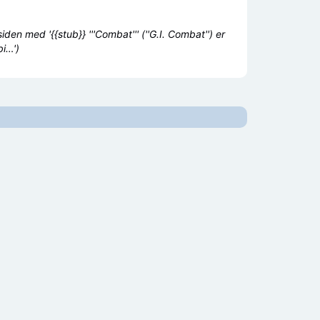
den med '{{stub}} '''Combat''' (''G.I. Combat'') er
i…')