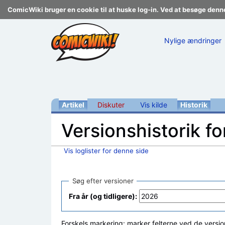
ComicWiki bruger en cookie til at huske log-in. Ved at besøge denn
Nylige ændringer
Artikel
Diskuter
Vis kilde
Historik
Versionshistorik f
Vis loglister for denne side
Skift til:
navigering
,
søgning
Søg efter versioner
Fra år (og tidligere):
Forskels markering: marker felterne ved de versio