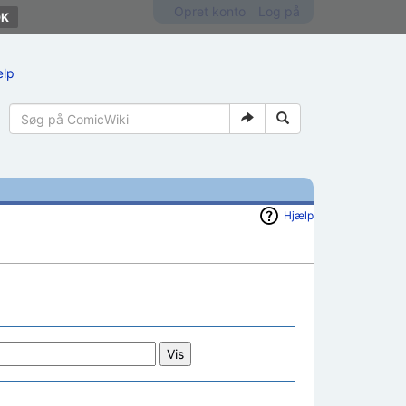
Opret konto
Log på
ælp
Hjælp