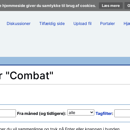
e hjemmeside giver du samtykke til brug af cookies.
Læs mere
Diskussioner
Tilfældig side
Upload fil
Portaler
Hj
or "Combat"
Fra måned (og tidligere):
Tagfilter
:
ner du vil sammenligne og tryk på Enter eller knappen i bunden.