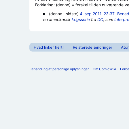
Forklaring: (denne) = forskel til den nuværende vers
(denne | sidste)
4. sep 2011, 23:37
‎
Benad
en amerikansk
krigsserie
fra
DC
, som
Interpr
Hvad linker hertil
Relaterede ændringer
Ato
Behandling af personlige oplysninger
Om ComicWiki
Forb