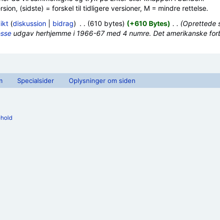
ion, (sidste) = forskel til tidligere versioner, M = mindre rettelse.
ikt
(
diskussion
|
bidrag
)
‎
. .
(610 bytes)
(+610 Bytes)
‎
. .
(Oprettede si
esse
udgav herhjemme i 1966-67 med 4 numre. Det amerikanske forb
m
Specialsider
Oplysninger om siden
ehold