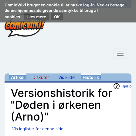
Opret konto
Log på
ComicWiki bruger en cookie til at huske log-in. Ved at besøge
denne hjemmeside giver du samtykke til brug af
cookies.
Læs mere
Toggle
navigat
Artikel
Diskuter
Vis kilde
Historik
Hjælp
Versionshistorik for
"Døden i ørkenen
(Arno)"
Vis loglister for denne side
Skift til:
navigering
,
søgning