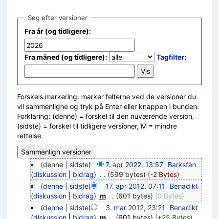
Søg efter versioner
Fra år (og tidligere):
Fra måned (og tidligere):
Tagfilter
:
Forskels markering: marker felterne ved de versioner du
vil sammenligne og tryk på Enter eller knappen i bunden.
Forklaring: (denne) = forskel til den nuværende version,
(sidste) = forskel til tidligere versioner, M = mindre
rettelse.
(denne |
sidste
)
7. apr 2022, 13:57
‎
Barksfan
(
diskussion
|
bidrag
)
‎
. .
(599 bytes)
(-2 Bytes)
(
denne
|
sidste
)
17. apr 2012, 07:11
‎
Benadikt
(
diskussion
|
bidrag
)
‎
m
. .
(601 bytes)
(0 Bytes)
(
denne
|
sidste
)
3. mar 2012, 23:21
‎
Benadikt
(
diskussion
|
bidrag
)
‎
m
. .
(601 bytes)
(+25 Bytes)