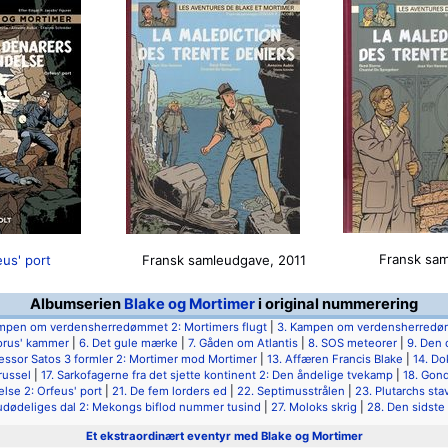
Fransk sa
us' port
Fransk samleudgave, 2011
Albumserien
Blake og Mortimer
i original nummerering
mpen om verdensherredømmet 2: Mortimers flugt
|
3. Kampen om verdensherredø
orus' kammer
|
6. Det gule mærke
|
7. Gåden om Atlantis
|
8. SOS meteorer
|
9. Den 
fessor Satos 3 formler 2: Mortimer mod Mortimer
|
13. Affæren Francis Blake
|
14. Do
russel
|
17. Sarkofagerne fra det sjette kontinent 2: Den åndelige tvekamp
|
18. Gon
lse 2: Orfeus' port
|
21. De fem lorders ed
|
22. Septimusstrålen
|
23. Plutarchs sta
udødeliges dal 2: Mekongs biflod nummer tusind
|
27. Moloks skrig
|
28. Den sidste
Et ekstraordinært eventyr med Blake og Mortimer