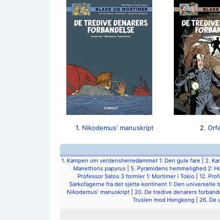
1.
Nikodemus' manuskript
2.
Orfe
1. Kampen om verdensherredømmet 1: Den gule fare
|
2. Ka
Manethons papyrus
|
5. Pyramidens hemmelighed 2: H
Professor Satos 3 formler 1: Mortimer i Tokio
|
12. Pro
Sarkofagerne fra det sjette kontinent 1: Den universelle t
Nikodemus' manuskript
|
20. De tredive denarers forbande
Truslen mod Hongkong
|
26. De 