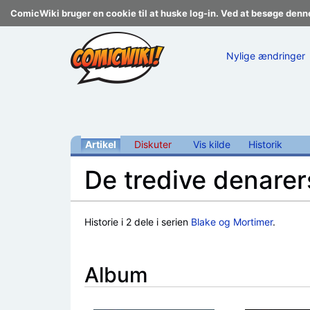
ComicWiki bruger en cookie til at huske log-in. Ved at besøge denn
Nylige ændringer
Artikel
Diskuter
Vis kilde
Historik
De tredive denarer
Skift til:
navigering
,
søgning
Historie i 2 dele i serien
Blake og Mortimer
.
Album