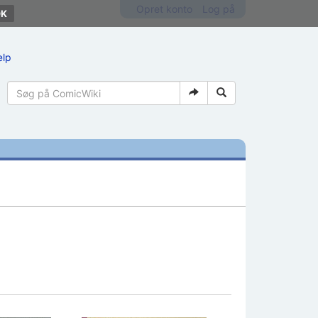
Opret konto
Log på
ælp