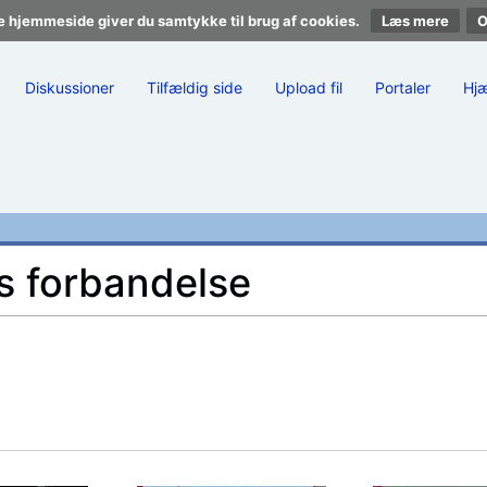
e hjemmeside giver du samtykke til brug af cookies.
Læs mere
Diskussioner
Tilfældig side
Upload fil
Portaler
Hj
s forbandelse