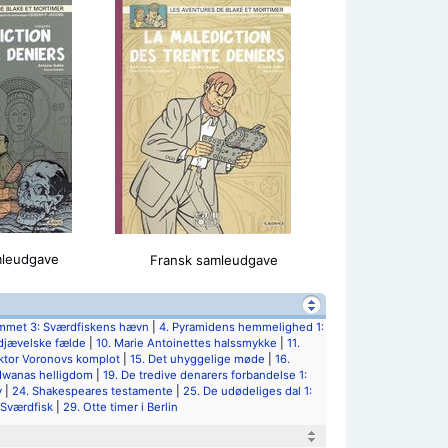
mleudgave
Fransk samleudgave
mmet 3: Sværdfiskens hævn
|
4. Pyramidens hemmelighed 1:
djævelske fælde
|
10. Marie Antoinettes halssmykke
|
11.
ktor Voronovs komplot
|
15. Det uhyggelige møde
|
16.
dwanas helligdom
|
19. De tredive denarers forbandelse 1:
v
|
24. Shakespeares testamente
|
25. De udødeliges dal 1:
 Sværdfisk
|
29. Otte timer i Berlin