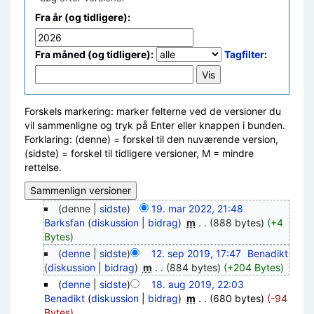
Fra år (og tidligere):
Fra måned (og tidligere):
Tagfilter
:
Forskels markering: marker felterne ved de versioner du
vil sammenligne og tryk på Enter eller knappen i bunden.
Forklaring: (denne) = forskel til den nuværende version,
(sidste) = forskel til tidligere versioner, M = mindre
rettelse.
(denne |
sidste
)
19. mar 2022, 21:48
Barksfan
(
diskussion
|
bidrag
)
‎
m
. .
(888 bytes)
(+4
Bytes)
(
denne
|
sidste
)
12. sep 2019, 17:47
‎
Benadikt
(
diskussion
|
bidrag
)
‎
m
. .
(884 bytes)
(+204 Bytes)
(
denne
|
sidste
)
18. aug 2019, 22:03
Benadikt
(
diskussion
|
bidrag
)
‎
m
. .
(680 bytes)
(-94
Bytes)