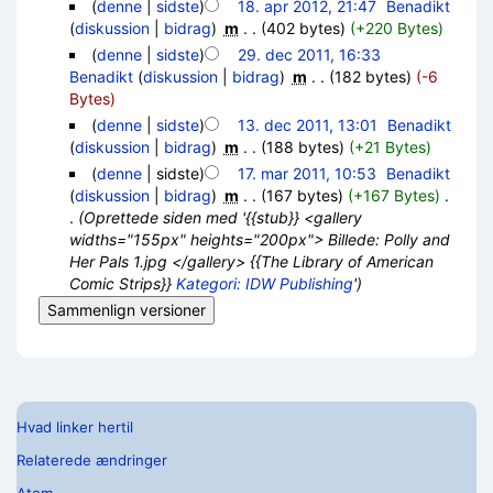
(
denne
|
sidste
)
18. apr 2012, 21:47
‎
Benadikt
(
diskussion
|
bidrag
)
‎
m
. .
(402 bytes)
(+220 Bytes)
(
denne
|
sidste
)
29. dec 2011, 16:33
Benadikt
(
diskussion
|
bidrag
)
‎
m
. .
(182 bytes)
(-6
Bytes)
(
denne
|
sidste
)
13. dec 2011, 13:01
‎
Benadikt
(
diskussion
|
bidrag
)
‎
m
. .
(188 bytes)
(+21 Bytes)
(
denne
| sidste)
17. mar 2011, 10:53
‎
Benadikt
(
diskussion
|
bidrag
)
‎
m
. .
(167 bytes)
(+167 Bytes)
‎
.
.
(Oprettede siden med '{{stub}} <gallery
widths="155px" heights="200px"> Billede: Polly and
Her Pals 1.jpg </gallery> {{The Library of American
Comic Strips}}
Kategori: IDW Publishing
')
Hvad linker hertil
Relaterede ændringer
Atom