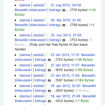
(
denne
|
sidste
)
21. maj 2015, 09:58
Benadikt
(
diskussion
|
bidrag
)
‎
m
. .
(774 bytes)
(+16
Bytes)
(
denne
|
sidste
)
26. feb 2015, 21:36
Benadikt
(
diskussion
|
bidrag
)
‎
m
. .
(758 bytes)
(+5
Bytes)
(
denne
|
sidste
)
25. nov 2013, 21:56
Benadikt
(
diskussion
|
bidrag
)
‎
m
. .
(753 bytes)
(0
Bytes)
‎
. .
(Polly and Her Pals flyttet til Den kære
familie)
(
denne
|
sidste
)
27. okt 2013, 11:10
‎
Benadikt
(
diskussion
|
bidrag
)
‎
m
. .
(753 bytes)
(+98 Bytes)
(
denne
|
sidste
)
27. okt 2013, 11:07
‎
Benadikt
(
diskussion
|
bidrag
)
‎
m
. .
(655 bytes)
(+68 Bytes)
(
denne
|
sidste
)
27. okt 2013, 11:06
‎
Benadikt
(
diskussion
|
bidrag
)
‎
m
. .
(587 bytes)
(+184 Bytes)
(
denne
|
sidste
)
18. apr 2012, 22:20
‎
Benadikt
(
diskussion
|
bidrag
)
‎
m
. .
(403 bytes)
(0 Bytes)
(
denne
|
sidste
)
18. apr 2012, 21:48
‎
Benadikt
(
diskussion
|
bidrag
)
‎
m
. .
(403 bytes)
(+1 Byte)