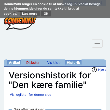
Opret konto
Log på
ComicWiki bruger en cookie til at huske log-in. Ved at besøge
denne hjemmeside giver du samtykke til brug af
cookies.
Læs mere
Toggle
navigat
Artikel
Diskuter
Vis kilde
Historik
Hjælp
Versionshistorik for
"Den kære familie"
Vis loglister for denne side
Skift til:
navigering
,
søgning
Søg efter versioner