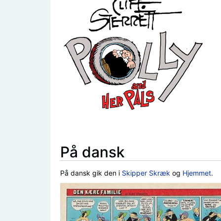
På dansk
På dansk gik den i
Skipper Skræk
og
Hjemmet
.