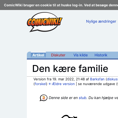
ComicWiki bruger en cookie til at huske log-in. Ved at besøge denn
Nylige ændringer
Artikel
Diskuter
Vis kilde
Historik
Den kære familie
Version fra 19. mar 2022, 21:48 af
Barksfan
(
diskus
(
forskel
)
←Ældre version
| se nuværende udgave (fo
Skift til:
navigering
,
søgning
Denne side er en
stub
. Du kan hjælpe v