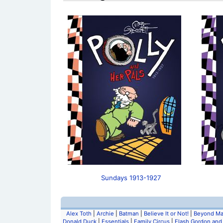
Sundays 1913-1927
Alex Toth
|
Archie
|
Batman
|
Believe It or Not!
|
Beyond Ma
Donald Duck
|
Essentials
|
Family Circus
|
Flash Gordon and