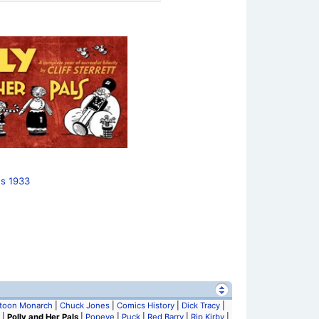
es 1933
toon Monarch
|
Chuck Jones
|
Comics History
|
Dick Tracy
|
|
Polly and Her Pals
|
Popeye
|
Puck
|
Red Barry
|
Rip Kirby
|