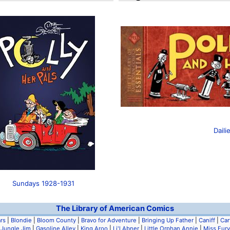
Daili
Sundays 1928-1931
The Library of American Comics
rs
|
Blondie
|
Bloom County
|
Bravo for Adventure
|
Bringing Up Father
|
Caniff
|
Car
 Jungle Jim
|
Gasoline Alley
|
King Aroo
|
Li'l Abner
|
Little Orphan Annie
|
Miss Fury