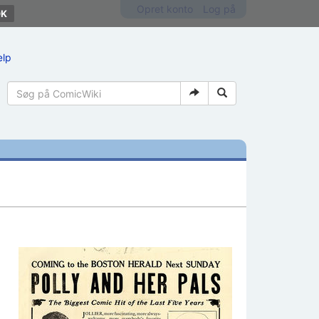
Opret konto
Log på
ælp