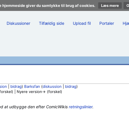
e hjemmeside giver du samtykke til brug af cookies.
Læs mere
Diskussioner
Tilfældig side
Upload fil
Portaler
Hj
sion
|
bidrag
)
Barksfan
(
diskussion
|
bidrag
)
rskel) | Nyere version→ (forskel)
ed at udbygge den efter ComicWikis
retningslinier
.