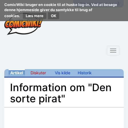
Opret konto
Log på
ComicWiki bruger en cookie til at huske log-in. Ved at besøge
denne hjemmeside giver du samtykke til brug af
cookies.
Læs mere
Toggle
navigat
Artikel
Diskuter
Vis kilde
Historik
Information om "Den
sorte pirat"
Skift til:
navigering
,
søgning