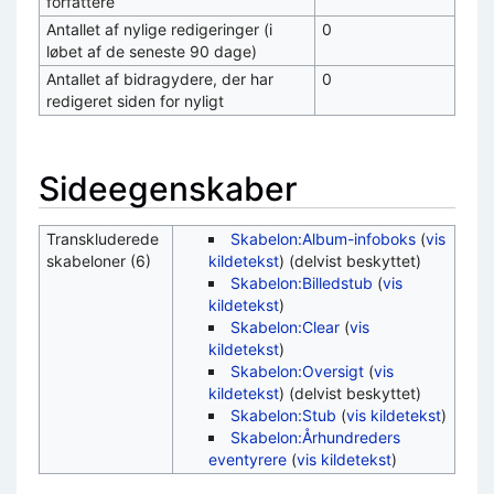
forfattere
Antallet af nylige redigeringer (i
0
løbet af de seneste 90 dage)
Antallet af bidragydere, der har
0
redigeret siden for nyligt
Sideegenskaber
Transkluderede
Skabelon:Album-infoboks
(
vis
skabeloner (6)
kildetekst
) (delvist beskyttet)
Skabelon:Billedstub
(
vis
kildetekst
)
Skabelon:Clear
(
vis
kildetekst
)
Skabelon:Oversigt
(
vis
kildetekst
) (delvist beskyttet)
Skabelon:Stub
(
vis kildetekst
)
Skabelon:Århundreders
eventyrere
(
vis kildetekst
)