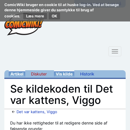
Opret konto
Log på
ComicWiki bruger en cookie til at huske log-in. Ved at besøge
denne hjemmeside giver du samtykke til brug af
cookies.
Læs mere
Toggle
navigat
Artikel
Diskuter
Vis kilde
Historik
Se kildekoden til Det
var kattens, Viggo
←
Det var kattens, Viggo
Skift til:
navigering
,
søgning
Du har ikke rettigheder til at redigere denne side af
følgende grunde: