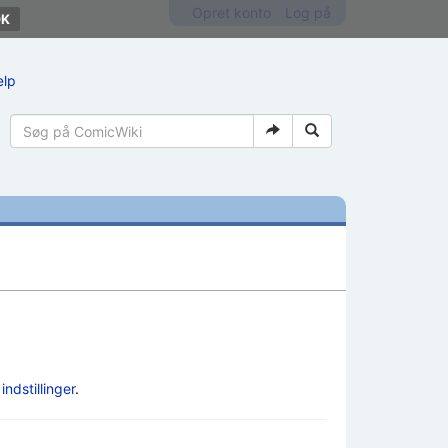
Opret konto
Log på
ælp
e
indstillinger
.