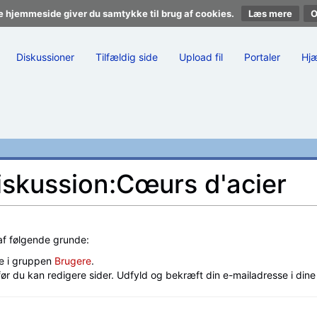
e hjemmeside giver du samtykke til brug af cookies.
Læs mere
Diskussioner
Tilfældig side
Upload fil
Portaler
Hj
Diskussion:Cœurs d'acier
 af følgende grunde:
e i gruppen
Brugere
.
før du kan redigere sider. Udfyld og bekræft din e-mailadresse i din