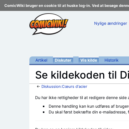
ComicWiki bruger en cookie til at huske log-in. Ved at besøge denn
Nylige ændringer
Artikel
Diskuter
Vis kilde
Historik
Se kildekoden til 
←
Diskussion:Cœurs d'acier
Skift til:
navigering
,
søgning
Du har ikke rettigheder til at redigere denne side
Denne handling kan kun udføres af bruger
Du skal først bekræfte din e-mailadresse, 