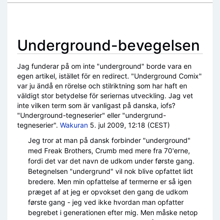
Skift til:
navigering
,
søgning
Underground-bevegelsen
Jag funderar på om inte "underground" borde vara en
egen artikel, istället för en redirect. "Underground Comix"
var ju ändå en rörelse och stilriktning som har haft en
väldigt stor betydelse för seriernas utveckling. Jag vet
inte vilken term som är vanligast på danska, iofs?
"Underground-tegneserier" eller "undergrund-
tegneserier".
Wakuran
5. jul 2009, 12:18 (CEST)
Jeg tror at man på dansk forbinder "underground"
med Freak Brothers, Crumb med mere fra 70'erne,
fordi det var det navn de udkom under første gang.
Betegnelsen "undergrund" vil nok blive opfattet lidt
bredere. Men min opfattelse af termerne er så igen
præget af at jeg er opvokset den gang de udkom
første gang - jeg ved ikke hvordan man opfatter
begrebet i generationen efter mig. Men måske netop