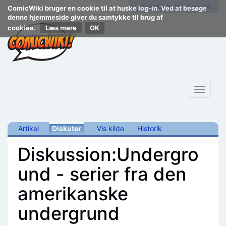
Opret konto
Log på
ComicWiki bruger en cookie til at huske log-in. Ved at besøge
denne hjemmeside giver du samtykke til brug af
cookies.
Læs mere
Toggle
navigat
Artikel
Diskuter
Vis kilde
Historik
Diskussion:Undergro
und - serier fra den
amerikanske
undergrund