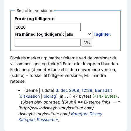
Søg efter versioner
Fra år (og tidligere):
Fra måned (og tidligere):
Tagfilter
:
Forskels markering: marker felterne ved de versioner du
vil sammenligne og tryk på Enter eller knappen i bunden.
Forklaring: (denne) = forskel til den nuværende version,
(sidste) = forskel til tidligere versioner, M = mindre
rettelse.
(denne | sidste)
3. dec 2009, 12:38
‎
Benadikt
(
diskussion
|
bidrag
)
‎
m
. .
(147 bytes)
(+147 Bytes)
‎
.
.
(Siden blev oprettet: {{Stub}} == Eksterne links == *
[http://www.disneyhistoryinstitute.com/
disneyhistoryinstitute.com]
Kategori: Disney
Kategori: Ressourcer
)