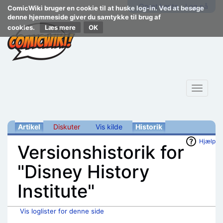
Opret konto
Log på
ComicWiki bruger en cookie til at huske log-in. Ved at besøge
denne hjemmeside giver du samtykke til brug af
cookies.
Læs mere
Toggle
navigat
Artikel
Diskuter
Vis kilde
Historik
Hjælp
Versionshistorik for
"Disney History
Institute"
Vis loglister for denne side
Skift til:
navigering
,
søgning