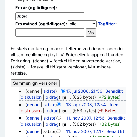
Fra år (og tidligere):
Fra måned (og tidligere):
Tagfilter
:
Forskels markering: marker felterne ved de versioner du
vil sammenligne og tryk på Enter eller knappen i bunden.
Forklaring: (denne) = forskel til den nuværende version,
(sidste) = forskel til tidligere versioner, M = mindre
rettelse.
(denne |
sidste
)
17. jul 2008, 21:59
‎
Benadikt
(
diskussion
|
bidrag
)
‎
m
. .
(625 bytes)
(+72 Bytes)
(
denne
|
sidste
)
13. apr 2008, 12:54
‎
Joen
(
diskussion
|
bidrag
)
‎
m
. .
(553 bytes)
(-9 Bytes)
(
denne
|
sidste
)
11. nov 2007, 12:56
‎
Benadikt
(
diskussion
|
bidrag
)
‎
m
. .
(562 bytes)
(+32 Bytes)
(
denne
| sidste)
11. nov 2007, 12:17
‎
Benadikt