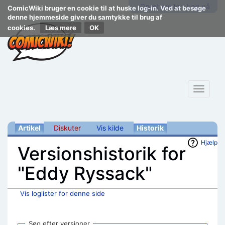
Opret konto
Log på
ComicWiki bruger en cookie til at huske log-in. Ved at besøge
denne hjemmeside giver du samtykke til brug af
cookies.
Læs mere
Toggle
navigat
Artikel
Diskuter
Vis kilde
Historik
Hjælp
Versionshistorik for
"Eddy Ryssack"
Vis loglister for denne side
Skift til:
navigering
,
søgning
Søg efter versioner