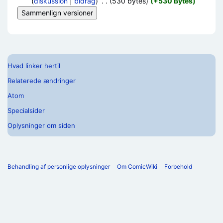
(
diskussion
|
bidrag
)
‎
. .
(530 bytes)
(+530 Bytes)
Hvad linker hertil
Relaterede ændringer
Atom
Specialsider
Oplysninger om siden
Behandling af personlige oplysninger
Om ComicWiki
Forbehold