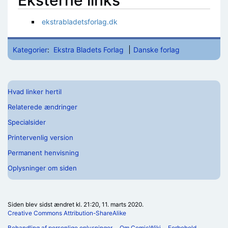
ekstrabladetsforlag.dk
Kategorier
:
Ekstra Bladets Forlag
Danske forlag
Hvad linker hertil
Relaterede ændringer
Specialsider
Printervenlig version
Permanent henvisning
Oplysninger om siden
Siden blev sidst ændret kl. 21:20, 11. marts 2020.
Creative Commons Attribution-ShareAlike
Behandling af personlige oplysninger
Om ComicWiki
Forbehold