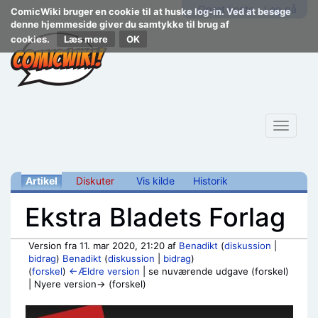
Opret konto
Log på
ComicWiki bruger en cookie til at huske log-in. Ved at besøge
denne hjemmeside giver du samtykke til brug af
cookies.
Læs mere
Toggle
navigat
Artikel
Diskuter
Vis kilde
Historik
Ekstra Bladets Forlag
Version fra 11. mar 2020, 21:20 af
Benadikt
(
diskussion
|
bidrag
)
Benadikt
(
diskussion
|
bidrag
)
(
forskel
)
←Ældre version
| se nuværende udgave (forskel)
| Nyere version→ (forskel)
Skift til:
navigering
,
søgning