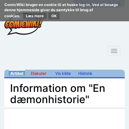
Opret konto
Log på
ComicWiki bruger en cookie til at huske log-in. Ved at besøge
denne hjemmeside giver du samtykke til brug af
cookies.
Læs mere
Toggle
navigat
Artikel
Diskuter
Vis kilde
Historik
Information om "En
dæmonhistorie"
Skift til:
navigering
,
søgning