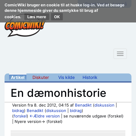
Opret konto
Log på
ComicWiki bruger en cookie til at huske log-in. Ved at besøge
denne hjemmeside giver du samtykke til brug af
cookies.
Læs mere
Toggle
navigat
Artikel
Diskuter
Vis kilde
Historik
En dæmonhistorie
Version fra 8. dec 2012, 04:15 af
Benadikt
(
diskussion
|
bidrag
)
Benadikt
(
diskussion
|
bidrag
)
(
forskel
)
←Ældre version
| se nuværende udgave (forskel)
| Nyere version→ (forskel)
Skift til:
navigering
,
søgning