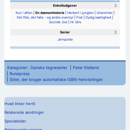
Enkeltudgaver
Kun i aften
|
En dæmonhistorie
|
Herbert i junglen
|
Ulvevinter
|
Det fille, det falle - og andre eventyr
|
Fisk
|
Dydig kærlighed
|
Suicide Joe
|
Hr. Gris
Serier
Jernpotte
Kategorier
:
Danske tegneserier
Peter Kielland
Runepress
Sider, der bruger automatiske ISBN-henvisninger
Hvad linker hertil
Relaterede ændringer
Specialsider
Printervenlig version