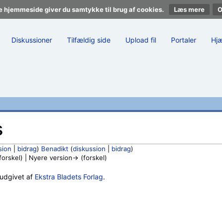
e hjemmeside giver du samtykke til brug af cookies.
Læs mere
Diskussioner
Tilfældig side
Upload fil
Portaler
Hj
s
sion
|
bidrag
)
Benadikt
(
diskussion
|
bidrag
)
rskel) | Nyere version→ (forskel)
 udgivet af
Ekstra Bladets Forlag
.