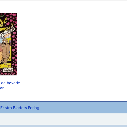
g de bøvede
er
Ekstra Bladets Forlag