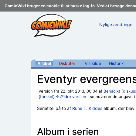
ComicWiki bruger en cookie til at huske log-in. Ved at besøge denn
Nylige ændringer
Artikel
Diskuter
Vis kilde
Historik
Eventyr evergreen
Version fra 22. okt 2013, 00:04 af
Benadikt
(
diskus
(
forskel
)
←Ældre version
| se nuværende udgave (fo
Skift til:
navigering
,
søgning
Serietitel på to af
Rune T. Kiddes
album, der blev
Album i serien