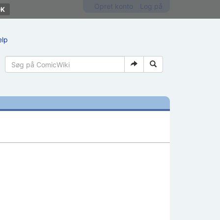
Opret konto
Log på
ælp