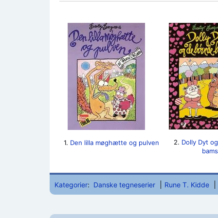
2.
Dolly Dyt o
1.
Den lilla møghætte og pulven
bams
Kategorier
:
Danske tegneserier
Rune T. Kidde