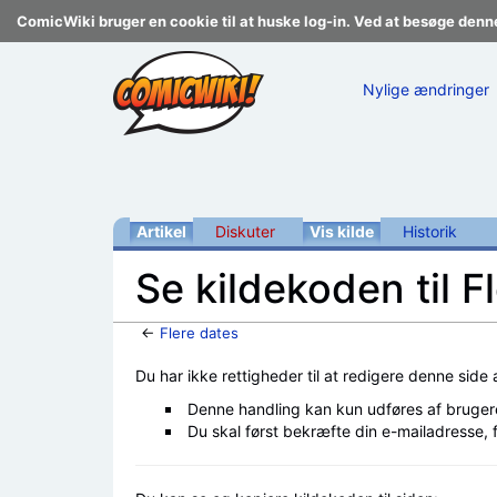
ComicWiki bruger en cookie til at huske log-in. Ved at besøge denn
Nylige ændringer
Artikel
Diskuter
Vis kilde
Historik
Se kildekoden til F
←
Flere dates
Skift til:
navigering
,
søgning
Du har ikke rettigheder til at redigere denne side
Denne handling kan kun udføres af bruger
Du skal først bekræfte din e-mailadresse, 