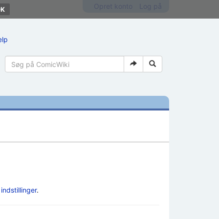
Opret konto
Log på
ælp
e
indstillinger
.