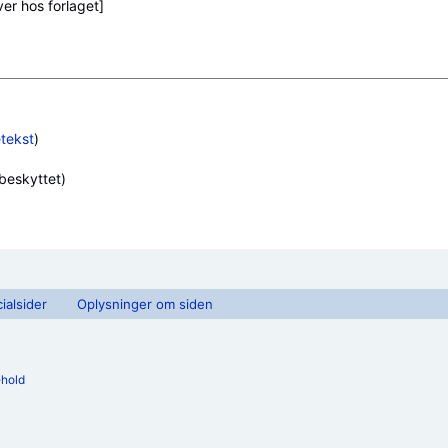
etekst
)
 beskyttet)
ialsider
Oplysninger om siden
ehold