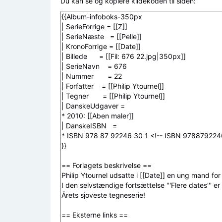
Du kan se og kopiere kildekoden til siden: