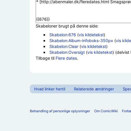
Skabeloner brugt på denne side:
Skabelon:676
(
vis kildetekst
)
Skabelon:Album-infoboks-350px
(
vis kild
Skabelon:Clear
(
vis kildetekst
)
Skabelon:Oversigt
(
vis kildetekst
) (delvist
Tilbage til
Flere dates
.
Hvad linker hertil
Relaterede ændringer
Spec
Behandling af personlige oplysninger
Om ComicWiki
Forb