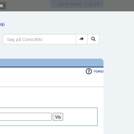
Opret konto
Log på
ælp
Hjælp