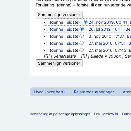
Forklaring: (denne) = forskel til den nuværende vers
(denne |
sidste
)
24. nov 2019, 00:41
‎
(
denne
|
sidste
)
26. jul 2012, 10:11
‎
Be
(
denne
|
sidste
)
3. nov 2010, 17:37
‎
B
(
denne
|
sidste
)
27. maj 2010, 07:51
‎
B
(
denne
| sidste)
27. maj 2010, 07:45
‎
[[]] | SerieNæste = [[]] | Billede =
350px
| Ser
Hvad linker hertil
Relaterede ændringer
Ato
Behandling af personlige oplysninger
Om ComicWiki
Forb