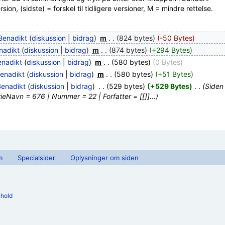
ion, (sidste) = forskel til tidligere versioner, M = mindre rettelse.
Benadikt
(
diskussion
|
bidrag
)
‎
m
. .
(824 bytes)
(-50 Bytes)
nadikt
(
diskussion
|
bidrag
)
‎
m
. .
(874 bytes)
(+294 Bytes)
enadikt
(
diskussion
|
bidrag
)
‎
m
. .
(580 bytes)
(0 Bytes)
enadikt
(
diskussion
|
bidrag
)
‎
m
. .
(580 bytes)
(+51 Bytes)
Benadikt
(
diskussion
|
bidrag
)
‎
. .
(529 bytes)
(+529 Bytes)
‎
. .
(Siden
ieNavn = 676 | Nummer = 22 | Forfatter = [[]]...)
m
Specialsider
Oplysninger om siden
ehold