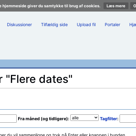
e hjemmeside giver du samtykke til brug af cookies.
Læs mere
Diskussioner
Tilfældig side
Upload fil
Portaler
Hj
r "Flere dates"
Fra måned (og tidligere):
Tagfilter
:
ner du vil sammenligne og tryk på Enter eller knappen i bunden.