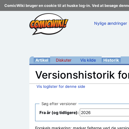
ComicWiki bruger en cookie til at huske log-in. Ved at besøge denn
Nylige ændringer
Artikel
Diskuter
Vis kilde
Historik
Versionshistorik fo
Vis loglister for denne side
Skift til:
navigering
,
søgning
Søg efter versioner
Fra år (og tidligere):
Forskels markering: marker felterne ved de versio