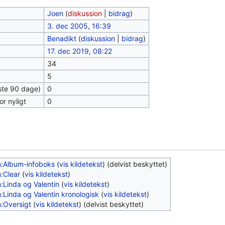
Joen
(
diskussion
|
bidrag
)
3. dec 2005, 16:39
Benadikt
(
diskussion
|
bidrag
)
17. dec 2019, 08:22
34
5
este 90 dage)
0
or nyligt
0
:Album-infoboks
(
vis kildetekst
) (delvist beskyttet)
:Clear
(
vis kildetekst
)
:Linda og Valentin
(
vis kildetekst
)
:Linda og Valentin kronologisk
(
vis kildetekst
)
:Oversigt
(
vis kildetekst
) (delvist beskyttet)