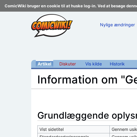
ComicWiki bruger en cookie til at huske log-in. Ved at besøge denn
Nylige ændringer
Artikel
Diskuter
Vis kilde
Historik
Information om "Ge
Skift til:
navigering
,
søgning
Grundlæggende oplys
Vist sidetitel
Gennem usikr
Standardsorteringsnøgle
Gennem usikr