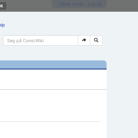
Opret konto
Log på
ælp