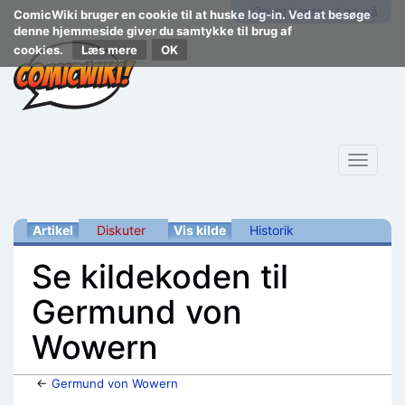
Opret konto
Log på
ComicWiki bruger en cookie til at huske log-in. Ved at besøge
denne hjemmeside giver du samtykke til brug af
cookies.
Læs mere
Toggle
navigat
Artikel
Diskuter
Vis kilde
Historik
Se kildekoden til
Germund von
Wowern
←
Germund von Wowern
Skift til:
navigering
,
søgning