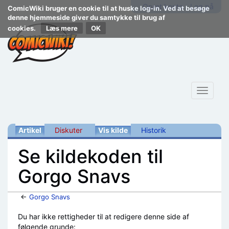
Opret konto
Log på
ComicWiki bruger en cookie til at huske log-in. Ved at besøge
denne hjemmeside giver du samtykke til brug af
cookies.
Læs mere
Toggle
navigat
Artikel
Diskuter
Vis kilde
Historik
Se kildekoden til
Gorgo Snavs
←
Gorgo Snavs
Skift til:
navigering
,
søgning
Du har ikke rettigheder til at redigere denne side af
følgende grunde: