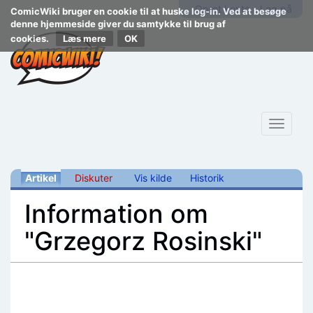
Opret konto
Log på
ComicWiki bruger en cookie til at huske log-in. Ved at besøge
denne hjemmeside giver du samtykke til brug af
cookies.
Læs mere
Toggle
navigat
Artikel
Diskuter
Vis kilde
Historik
Information om
"Grzegorz Rosinski"
Skift til:
navigering
,
søgning