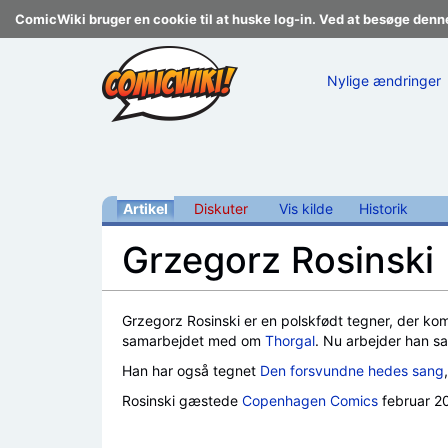
ComicWiki bruger en cookie til at huske log-in. Ved at besøge denn
Nylige ændringer
Artikel
Diskuter
Vis kilde
Historik
Grzegorz Rosinski
Skift til:
navigering
,
søgning
Grzegorz Rosinski er en polskfødt tegner, der kom
samarbejdet med om
Thorgal
. Nu arbejder han
Han har også tegnet
Den forsvundne hedes sang
Rosinski gæstede
Copenhagen Comics
februar 201