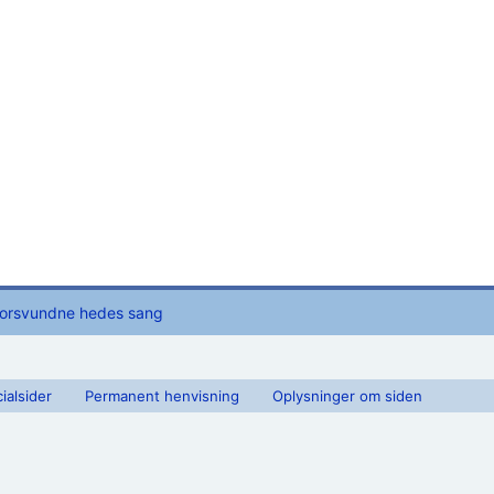
forsvundne hedes sang
ialsider
Permanent henvisning
Oplysninger om siden