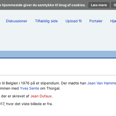
e hjemmeside giver du samtykke til brug af cookies.
Læs mere
Diskussioner
Tilfældig side
Upload fil
Portaler
Hj
 til Belgien i 1976 på et stipendium. Der mødte han
Jean Van Hamm
 sammen med
Yves Sente
om Thorgal.
, der er skrevet af
Jean Dufaux
.
7, hvor det viste billede er fra.