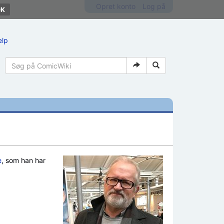
Opret konto
Log på
ælp
e
, som han har