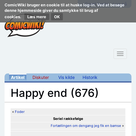
Opret konto
Log på
ComicWiki bruger en cookie til at huske log-in. Ved at besøge
denne hjemmeside giver du samtykke til brug af
cookies.
Læs mere
Toggle
navigat
Artikel
Diskuter
Vis kilde
Historik
Happy end (676)
Skift til:
navigering
,
søgning
«
Foder
Seriel rækkefølge
Fortællingen om dengang jeg fik en bamse
»