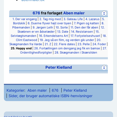
676
fra forlaget
Aben maler
1. Der var engang
|
2. Tag mig med
|
3. Gateau Life
|
4. Lazarus
|
5.
Bordskik
|
6. Duerne flyver højt over byen
|
7. Pigen og katten
|
8.
Pibemanden
|
9. Jørgen Leth
|
10. Sorte
|
11. Den der får aben
|
12.
Skæbnen er en ådselæder
|
13. Date
|
14. Resistansen
|
15.
Selvtægtsmanden
|
16. Erkendelsens Art
|
17. Forlystelseshuset
|
18.
Clint Eastwood
|
19. Jeg så en film, og verden gik under
|
20.
Skægmanden fra Varde
|
21. Z
|
22. Flere dates
|
23. Pelle
|
24. Foder
|
25. Happy end
|
26. Fortællingen om dengang jeg fik en bamse
|
27.
Ordentlighedforpligter
|
28. Skægmanden i Skærsilden
Peter Kielland
Kategorier
:
Aben maler
676
Peter Kielland
Sider, der bruger automatiske ISBN-henvisninger