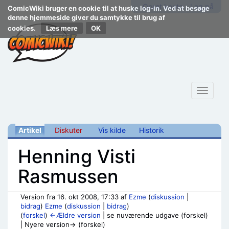
Opret konto
Log på
ComicWiki bruger en cookie til at huske log-in. Ved at besøge
denne hjemmeside giver du samtykke til brug af
cookies.
Læs mere
Toggle
navigat
Artikel
Diskuter
Vis kilde
Historik
Henning Visti
Rasmussen
Version fra 16. okt 2008, 17:33 af
Ezme
(
diskussion
|
bidrag
)
Ezme
(
diskussion
|
bidrag
)
(
forskel
)
←Ældre version
| se nuværende udgave (forskel)
| Nyere version→ (forskel)