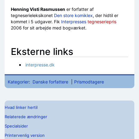
Skift til:
navigering
,
søgning
Henning Visti Rasmussen
er forfatter af
tegneserieleksikonet
Den store komiklex
, der hidtil er
kommet i 5 udgaver. Fik
Interpresses
tegneseriepris
2006 for sit arbejde med bogværket.
Eksterne links
interpresse.dk
Kategorier
:
Danske forfattere
Prismodtagere
Hvad linker hertil
Relaterede ændringer
Specialsider
Printervenlig version