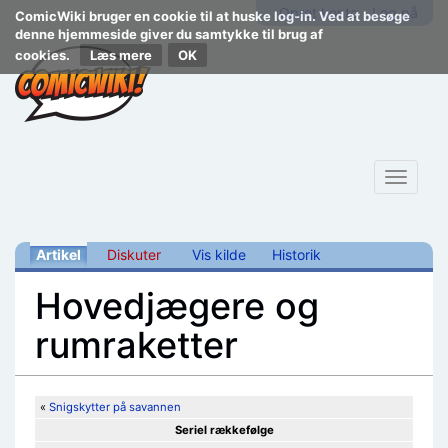
Opret konto
Log på
ComicWiki bruger en cookie til at huske log-in. Ved at besøge
denne hjemmeside giver du samtykke til brug af
cookies.
Læs mere
Toggle
navigat
Artikel
Diskuter
Vis kilde
Historik
Hovedjægere og
rumraketter
Skift til:
navigering
,
søgning
«
Snigskytter på savannen
Seriel rækkefølge