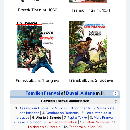
Fransk Tintin nr. 1060
Fransk Tintin nr. 1071
Fransk album, 2. udgave
Fransk album, 1. udgave
Familien Franval
af
Duval
,
Aidans
m.fl.
Familien Franval
albumserien
1.
Du sang sur l'ivoire
| 2.
Visa pour 3 continents
| 3.
Sur la piste
des Kasbahs
| 4.
Destination Desertas
| 5.
Les pirates de la
brousse
| 6.
Alerte à Bornéo
| 7.
Rapt a Tokyo
| 8.
Marc Franval
chasse le condor
| 9.
La grande initiation
| 10.
Safari Pacifique
| 11.
Le démon du temple
| 12.
Tonnerre sur San Feli