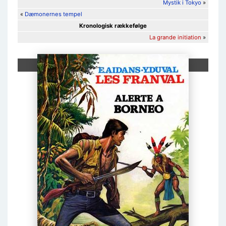
Mystik i Tokyo
»
«
Dæmonernes tempel
Kronologisk rækkefølge
La grande initiation
»