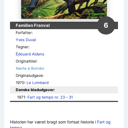
6
Familien Franval
Forfatter:
Yves Duval
Tegner:
Édouard Aidans
Originaltitel:
Alerte à Bornéo
Originaludgave:
1970:
Le Lombard
Danske bladudgaver:
1971: 
Fart og tempo
nr. 23
 - 
31
Historien har været bragt som fortsat historie i
Fart og
tempo
.