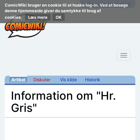
Opret konto
Log på
ComicWiki bruger en cookie til at huske log-in. Ved at besøge
denne hjemmeside giver du samtykke til brug af
cookies.
Læs mere
Toggle
navigat
Artikel
Diskuter
Vis kilde
Historik
Information om "Hr.
Gris"
Skift til:
navigering
,
søgning