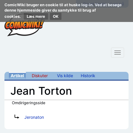
Opret konto
Log på
ComicWiki bruger en cookie til at huske log-in. Ved at besøge
denne hjemmeside giver du samtykke til brug af
cookies.
Læs mere
Toggle
navigat
Artikel
Diskuter
Vis kilde
Historik
Jean Torton
Omdirigeringsside
Skift til:
navigering
,
søgning
Omdiriger til:
Jeronaton