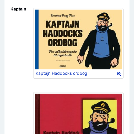
Skift til:
navigering
,
søgning
Kaptajn
Kaptajn Haddocks ordbog