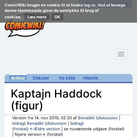
Opret konto
Log på
ComicWiki bruger en cookie til at huske log-in. Ved at besøge
denne hjemmeside giver du samtykke til brug af
cookies.
Læs mere
Toggle
navigat
Artikel
Diskuter
Vis kilde
Historik
Kaptajn Haddock
(figur)
Version fra 14. nov 2019, 02:20 af
Benadikt
(
diskussion
|
bidrag
)
Benadikt
(
diskussion
|
bidrag
)
(
forskel
)
←Ældre version
| se nuværende udgave (forskel)
| Nyere version→ (forskel)