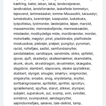
kæltring, køter, laban, lakaj, landevejsrøver,
landkrabbe, landsforræder, laskefede lommetyv,
lejesvend, lemmedasker, lomme-Moussolini, luksusdyr,
lumskebuks, lurendrejer, lusepuster, luskebuks,
lydpottelus, lystmorder, læderjakke, løjser, marxist,
massemorder, menneskefjende, menneskeæder,
misdæder, modbydelige mide, mordbrænder, morder,
motorbølle, møgdyr, pirat, pladderabe, platfodede
moskusokse, plebejer, prøjser, pungdyr, pyroman,
racist, rottefjæs, sadist, samfundssnylter,
sandalslæber, sandloppe, sandmide, sinke, sjofelist,
sjover, sjuft, skadedyr, skallesmækker, skamstøtte,
skunk, skurk, skvatdragon, skvatmelon, skægabe,
slagsbror, slambert, slapsvans, sleske spytslikker,
slubbert, slyngel, smugler, smørtyv, snigmorder,
snigskytte, snoabe, snog, snydetamp, snylter,
sortbørsgrosserer, spritbilist, spritter, spruttyv,
sprællemand, spyflue, starut, stikker, stymper,
subjekt, superskurk, sut, svamp, svin, svindler,
svirebror, svumpukkel, søndagsrytter,
søpindsvinefjæs, sørøver, tale-delirist, tamp,