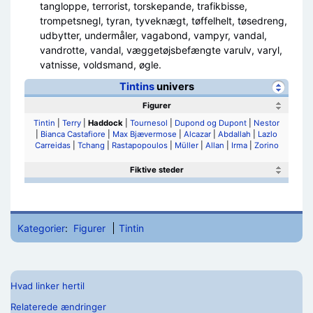
tangloppe, terrorist, torskepande, trafikbisse,
trompetsnegl, tyran, tyveknægt, tøffelhelt, tøsedreng,
udbytter, undermåler, vagabond, vampyr, vandal,
vandrotte, vandal, væggetøjsbefængte varulv, varyl,
vatnisse, voldsmand, øgle.
Tintins
univers
Figurer
Tintin
|
Terry
|
Haddock
|
Tournesol
|
Dupond og Dupont
|
Nestor
|
Bianca Castafiore
|
Max Bjævermose
|
Alcazar
|
Abdallah
|
Lazlo
Carreidas
|
Tchang
|
Rastapopoulos
|
Müller
|
Allan
|
Irma
|
Zorino
Fiktive steder
Kategorier
:
Figurer
Tintin
Hvad linker hertil
Relaterede ændringer