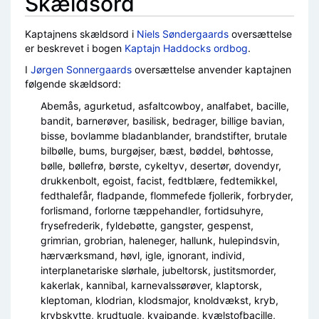
Skældsord
Kaptajnens skældsord i
Niels Søndergaards
oversættelse
er beskrevet i bogen
Kaptajn Haddocks ordbog
.
I
Jørgen Sonnergaards
oversættelse anvender kaptajnen
følgende skældsord:
Abemås, agurketud, asfaltcowboy, analfabet, bacille,
bandit, barnerøver, basilisk, bedrager, billige bavian,
bisse, bovlamme bladanblander, brandstifter, brutale
bilbølle, bums, burgøjser, bæst, bøddel, bøhtosse,
bølle, bøllefrø, børste, cykeltyv, desertør, dovendyr,
drukkenbolt, egoist, facist, fedtblære, fedtemikkel,
fedthalefår, fladpande, flommefede fjollerik, forbryder,
forlismand, forlorne tæppehandler, fortidsuhyre,
frysefrederik, fyldebøtte, gangster, gespenst,
grimrian, grobrian, haleneger, hallunk, hulepindsvin,
hærværksmand, høvl, igle, ignorant, individ,
interplanetariske slørhale, jubeltorsk, justitsmorder,
kakerlak, kannibal, karnevalssørøver, klaptorsk,
kleptoman, klodrian, klodsmajor, knoldvækst, kryb,
krybskytte, krudtugle, kvajpande, kvælstofbacille,