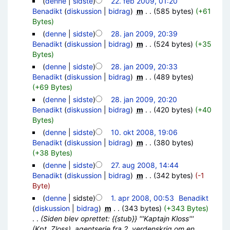
(
denne
|
sidste
)
22. feb 2009, 01:20
Benadikt
(
diskussion
|
bidrag
)
‎
m
. .
(585 bytes)
(+61
Bytes)
(
denne
|
sidste
)
28. jan 2009, 20:39
Benadikt
(
diskussion
|
bidrag
)
‎
m
. .
(524 bytes)
(+35
Bytes)
(
denne
|
sidste
)
28. jan 2009, 20:33
Benadikt
(
diskussion
|
bidrag
)
‎
m
. .
(489 bytes)
(+69 Bytes)
(
denne
|
sidste
)
28. jan 2009, 20:20
Benadikt
(
diskussion
|
bidrag
)
‎
m
. .
(420 bytes)
(+40
Bytes)
(
denne
|
sidste
)
10. okt 2008, 19:06
Benadikt
(
diskussion
|
bidrag
)
‎
m
. .
(380 bytes)
(+38 Bytes)
(
denne
|
sidste
)
27. aug 2008, 14:44
Benadikt
(
diskussion
|
bidrag
)
‎
m
. .
(342 bytes)
(-1
Byte)
(
denne
| sidste)
1. apr 2008, 00:53
‎
Benadikt
(
diskussion
|
bidrag
)
‎
m
. .
(343 bytes)
(+343 Bytes)
. .
(Siden blev oprettet: {{stub}} '''Kaptajn Kloss'''
(Kpt. Zloss), agentserie fra 2. verdenskrig om en