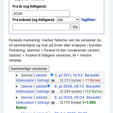
Fra år (og tidligere):
Fra måned (og tidligere):
Tagfilter
:
Forskels markering: marker felterne ved de versioner du
vil sammenligne og tryk på Enter eller knappen i bunden.
Forklaring: (denne) = forskel til den nuværende version,
(sidste) = forskel til tidligere versioner, M = mindre
rettelse.
(denne |
sidste
)
3. jul 2011, 10:53
‎
Benadikt
(
diskussion
|
bidrag
)
‎
m
. .
(2.213 bytes)
(-11 Bytes)
(
denne
|
sidste
)
8. jul 2009, 06:13
‎
Benadikt
(
diskussion
|
bidrag
)
‎
m
. .
(2.224 bytes)
(+54 Bytes)
(
denne
|
sidste
)
8. jul 2009, 06:04
‎
Benadikt
(
diskussion
|
bidrag
)
‎
m
. .
(2.170 bytes)
(+1.585
Bytes)