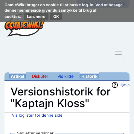
Opret konto
Log på
ComicWiki bruger en cookie til at huske log-in. Ved at besøge
denne hjemmeside giver du samtykke til brug af
cookies.
Læs mere
Toggle
navigat
Artikel
Diskuter
Vis kilde
Historik
Hjælp
Versionshistorik for
"Kaptajn Kloss"
Vis loglister for denne side
Skift til:
navigering
,
søgning
Søg efter versioner