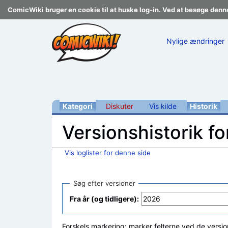
ComicWiki bruger en cookie til at huske log-in. Ved at besøge denn
Nylige ændringer
Kategori
Diskuter
Vis kilde
Historik
Versionshistorik fo
Vis loglister for denne side
Skift til:
navigering
,
søgning
Søg efter versioner
Fra år (og tidligere):
Forskels markering: marker felterne ved de versio