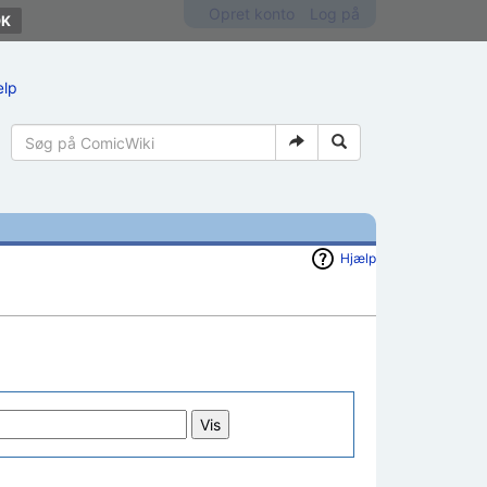
Opret konto
Log på
ælp
Hjælp