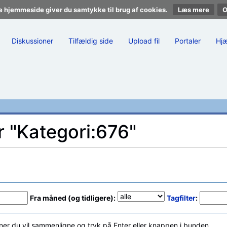
e hjemmeside giver du samtykke til brug af cookies.
Læs mere
Diskussioner
Tilfældig side
Upload fil
Portaler
Hj
r "Kategori:676"
Fra måned (og tidligere):
Tagfilter
:
ner du vil sammenligne og tryk på Enter eller knappen i bunden.