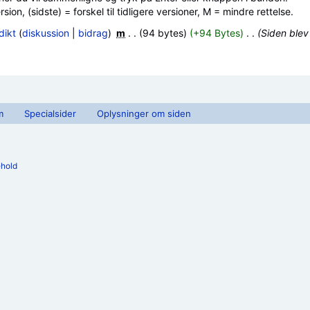
ion, (sidste) = forskel til tidligere versioner, M = mindre rettelse.
dikt
(
diskussion
|
bidrag
)
‎
m
. .
(94 bytes)
(+94 Bytes)
‎
. .
(Siden blev
m
Specialsider
Oplysninger om siden
ehold