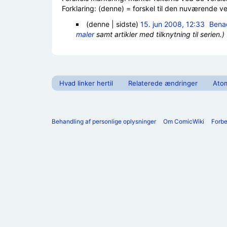
Forklaring: (denne) = forskel til den nuværende vers
(denne | sidste)
15. jun 2008, 12:33
‎
Bena
maler
samt artikler med tilknytning til serien.)
Hvad linker hertil
Relaterede ændringer
Ato
Behandling af personlige oplysninger
Om ComicWiki
Forb