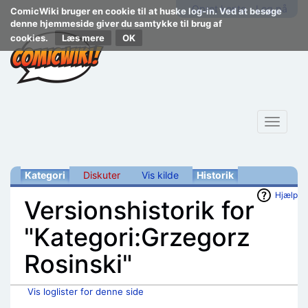
Opret konto
Log på
ComicWiki bruger en cookie til at huske log-in. Ved at besøge
denne hjemmeside giver du samtykke til brug af
cookies.
Læs mere
Toggle
navigat
Kategori
Diskuter
Vis kilde
Historik
Hjælp
Versionshistorik for
"Kategori:Grzegorz
Rosinski"
Vis loglister for denne side
Skift til:
navigering
,
søgning