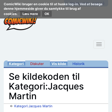
Opret konto
Log på
ComicWiki bruger en cookie til at huske log-in. Ved at besøge
denne hjemmeside giver du samtykke til brug af
cookies.
Læs mere
Toggle
navigat
Kategori
Diskuter
Vis kilde
Historik
Se kildekoden til
Kategori:Jacques
Martin
←
Kategori:Jacques Martin
Skift til:
navigering
,
søgning