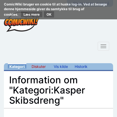
Opret konto
Log på
ComicWiki bruger en cookie til at huske log-in. Ved at besøge
denne hjemmeside giver du samtykke til brug af
cookies.
Læs mere
Toggle
navigat
Kategori
Diskuter
Vis kilde
Historik
Information om
"Kategori:Kasper
Skibsdreng"
Skift til:
navigering
,
søgning