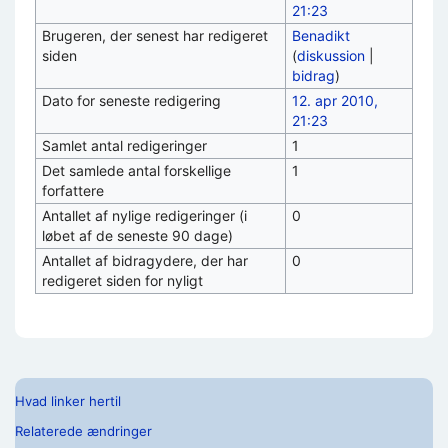
21:23
Brugeren, der senest har redigeret
Benadikt
siden
(
diskussion
|
bidrag
)
Dato for seneste redigering
12. apr 2010,
21:23
Samlet antal redigeringer
1
Det samlede antal forskellige
1
forfattere
Antallet af nylige redigeringer (i
0
løbet af de seneste 90 dage)
Antallet af bidragydere, der har
0
redigeret siden for nyligt
Hvad linker hertil
Relaterede ændringer