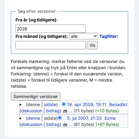
Søg efter versioner
Fra år (og tidligere):
Fra måned (og tidligere):
Tagfilter
:
Forskels markering: marker felterne ved de versioner du
vil sammenligne og tryk på Enter eller knappen i bunden.
Forklaring: (denne) = forskel til den nuværende version,
(sidste) = forskel til tidligere versioner, M = mindre
rettelse.
(denne |
sidste
)
18. apr 2009, 19:11
‎
Benadikt
(
diskussion
|
bidrag
)
‎
m
. .
(71 bytes)
(+10 Bytes)
(
denne
| sidste)
5. jul 2007, 21:33
‎
Ezme
(
diskussion
|
bidrag
)
‎
m
. .
(61 bytes)
(+61 Bytes)