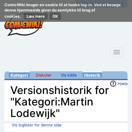
Opret konto
Log på
ComicWiki bruger en cookie til at huske log-in. Ved at besøge
denne hjemmeside giver du samtykke til brug af
cookies.
Læs mere
Toggle
navigat
Kategori
Diskuter
Vis kilde
Historik
Hjælp
Versionshistorik for
"Kategori:Martin
Lodewijk"
Vis loglister for denne side
Skift til:
navigering
,
søgning