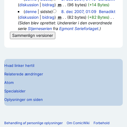
(
diskussion
|
bidrag
)
‎
m
. .
(96 bytes)
(+14 Bytes)
(
denne
| sidste)
8. dec 2007, 01:09
‎
Benadikt
(
diskussion
|
bidrag
)
‎
m
. .
(82 bytes)
(+82 Bytes)
‎
. .
(Siden blev oprettet: Undererier i den overordnede
serie
Stjerneserien
fra
Egmont Serieforlaget
.)
Hvad linker hertil
Relaterede ændringer
Atom
Specialsider
Oplysninger om siden
Behandling af personlige oplysninger
Om ComicWiki
Forbehold