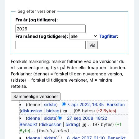
Søg efter versioner
Fra år (og tidligere):
Fra måned (og tidligere):
Tagfilter
:
Forskels markering: marker felterne ved de versioner du
vil sammenligne og tryk på Enter eller knappen i bunden.
Forklaring: (denne) = forskel til den nuværende version,
(sidste) = forskel til tidligere versioner, M = mindre
rettelse.
(denne |
sidste
)
7. apr 2022, 16:35
‎
Barksfan
(
diskussion
|
bidrag
)
‎
m
. .
(95 bytes)
(-2 Bytes)
(
denne
|
sidste
)
27. sep 2008, 18:22
Benadikt
(
diskussion
|
bidrag
)
‎
m
. .
(97 bytes)
(+1
Byte)
‎
. .
(Tastefejl rettet)
(
denne
|
sidste
)
8. dec 2007, 01:10
‎
Benadikt