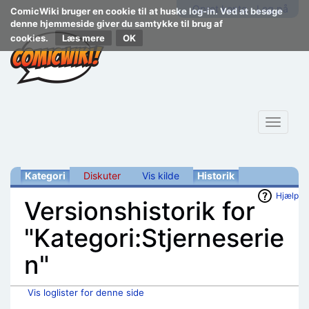
Opret konto
Log på
ComicWiki bruger en cookie til at huske log-in. Ved at besøge
denne hjemmeside giver du samtykke til brug af
cookies.
Læs mere
Toggle
navigat
Kategori
Diskuter
Vis kilde
Historik
Hjælp
Versionshistorik for
"Kategori:Stjerneserie
n"
Vis loglister for denne side
Skift til:
navigering
,
søgning